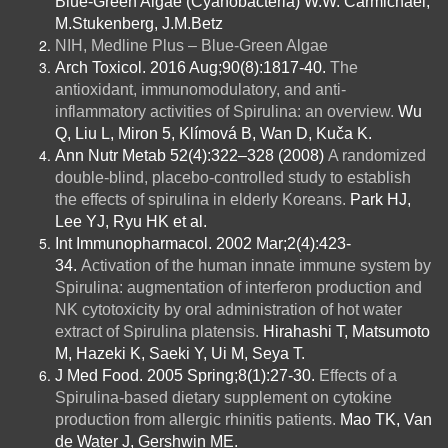
Blue-Green Algae (Cyanobacteria) W.W. Carmichael,
M.Stukenberg, J.M.Betz
NIH, Medline Plus – Blue-Green Algae
Arch Toxicol. 2016 Aug;90(8):1817-40.
The
antioxidant, immunomodulatory, and anti-
inflammatory activities of Spirulina: an overview.
Wu
Q, Liu L, Miron 5, Klímová B, Wan D, Kuča K.
Ann Nutr Metab 52(4):322–328 (2008)
A randomized
double-blind, placebo-controlled study to establish
the effects of spirulina in elderly Koreans.
Park HJ,
Lee YJ, Ryu HK et al.
Int Immunopharmacol. 2002 Mar;2(4):423-
34.
Activation of the human innate immune system by
Spirulina: augmentation of interferon production and
NK cytotoxicity by oral administration of hot water
extract of Spirulina platensis.
Hirahashi T, Matsumoto
M, Hazeki K, Saeki Y, Ui M, Seya T.
J Med Food. 2005 Spring;8(1):27-30.
Effects of a
Spirulina-based dietary supplement on cytokine
production from allergic rhinitis patients.
Mao TK, Van
de Water J, Gershwin ME.