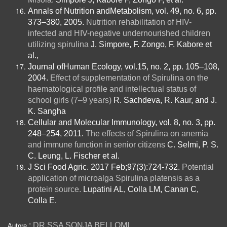
Annals of Nutrition andMetabolism, vol. 49, no. 6, pp.
373–380, 2005.
Nutrition rehabilitation of HIV-
infected and HIV-negative undernourished children
utilizing spirulina
J. Simpore, F. Zongo, F. Kabore et
al.,
Journal ofHuman Ecology, vol.15, no. 2, pp. 105–108,
2004.
Effect of supplementation of Spirulina on the
haematological profile and intellectual status of
school girls (7–9 years)
R. Sachdeva, R. Kaur, and J.
K. Sangha
Cellular and Molecular Immunology, vol. 8, no. 3, pp.
248–254, 2011.
The effects of Spirulina on anemia
and immune function in senior citizens
C. Selmi, P. S.
C. Leung, L. Fischer et al.
J Sci Food Agric. 2017 Feb;97(3):724-732.
Potential
application of microalga Spirulina platensis as a
protein source.
Lupatini AL, Colla LM, Canan C,
Colla E.
:
DR.SSA SONJA BELLOMI
Autore