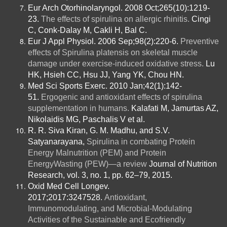
Eur Arch Otorhinolaryngol. 2008 Oct;265(10):1219-
23.
The effects of spirulina on allergic rhinitis.
Cingi
C, Conk-Dalay M, Cakli H, Bal C.
Eur J Appl Physiol. 2006 Sep;98(2):220-6.
Preventive
effects of Spirulina platensis on skeletal muscle
damage under exercise-induced oxidative stress.
Lu
HK, Hsieh CC, Hsu JJ, Yang YK, Chou HN.
Med Sci Sports Exerc. 2010 Jan;42(1):142-
51.
Ergogenic and antioxidant effects of spirulina
supplementation in humans.
Kalafati M, Jamurtas AZ,
Nikolaidis MG, Paschalis V et al.
R. R. Siva Kiran, G. M. Madhu, and S.V.
Satyanarayana,
Spirulina in combating Protein
Energy Malnutrition (PEM) and Protein
EnergyWasting (PEW)—a review
Journal of Nutrition
Research, vol. 3, no. 1, pp. 62–79, 2015.
Oxid Med Cell Longev.
2017;2017:3247528.
Antioxidant,
Immunomodulating, and Microbial-Modulating
Activities of the Sustainable and Ecofriendly