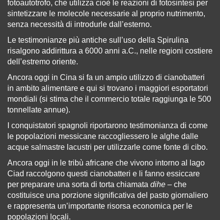
fotoautotrofo, che utilizza cioè le reazioni di fotosintesi per
sintetizzare le molecole necessarie al proprio nutrimento,
senza necessità di introdurle dall’esterno.
Le testimonianze più antiche sull’uso della Spirulina
risalgono addirittura a 6000 anni a.C., nelle regioni costiere
dell’estremo oriente.
Ancora oggi in Cina si fa un ampio utilizzo di cianobatteri
in ambito alimentare e qui si trovano i maggiori esportatori
mondiali (si stima che il commercio totale raggiunga le 500
tonnellate annue).
I conquistatori spagnoli riportarono testimonianza di come
le popolazioni messicane raccogliessero le alghe dalle
acque salmastre lacustri per utilizzarle come fonte di cibo.
Ancora oggi in le tribù africane che vivono intorno al lago
Ciad raccolgono questi cianobatteri e li fanno essiccare
per preparare una sorta di torta chiamata
dihe
– che
costituisce una porzione significativa del pasto giornaliero
e rappresenta un’importante risorsa economica per le
popolazioni locali.