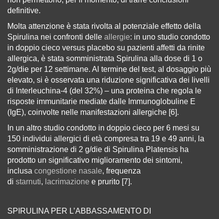
definitive.
Molta attenzione è stata rivolta al potenziale effetto della
Spirulina nei confronti delle
allergie
: in uno studio condotto
in doppio cieco versus placebo su pazienti affetti da rinite
allergica, è stata somministrata Spirulina alla dose di 1 o
2g/die per 12 settimane. Al termine del test, al dosaggio più
elevato, si è osservata una riduzione significativa dei livelli
di Interleuchina-4 (del 32%) – una proteina che regola le
risposte immunitarie mediate dalle Immunoglobuline E
(IgE), coinvolte nelle manifestazioni allergiche [6].
In un altro studio condotto in doppio cieco per 6 mesi su
150 individui allergici di età compresa tra 19 e 49 anni, la
somministrazione di 2 g/die di Spirulina Platensis ha
prodotto un significativo miglioramento dei sintomi,
inclusa
congestione nasale
, frequenza
di
starnuti
,
lacrimazione
e prurito [7].
SPIRULINA PER L’ABBASSAMENTO DI