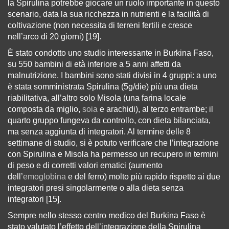
la Spirulina potrebbe giocare un ruolo importante in questo
scenario, data la sua ricchezza in nutrienti e la facilità di
coltivazione (non necessita di terreni fertili e cresce
nell’arco di 20 giorni) [19].
È stato condotto uno studio interessante in Burkina Faso,
su 550 bambini di età inferiore a 5 anni affetti da
malnutrizione. I bambini sono stati divisi in 4 gruppi: a uno
è stata somministrata Spirulina (5g/die) più una dieta
riabilitativa, all’altro solo Misola (una farina locale
composta da miglio,
soia
e arachidi), al terzo entrambe; il
quarto gruppo fungeva da controllo, con dieta bilanciata,
ma senza aggiunta di integratori. Al termine delle 8
settimane di studio, si è potuto verificare che l’integrazione
con Spirulina e Misola ha permesso un recupero in termini
di peso e di corretti valori ematici (aumento
dell’
emoglobina
e del ferro) molto più rapido rispetto ai due
integratori presi singolarmente o alla dieta senza
integratori [15].
Sempre nello stesso centro medico del Burkina Faso è
stato valutato l’effetto dell’integrazione della Spirulina