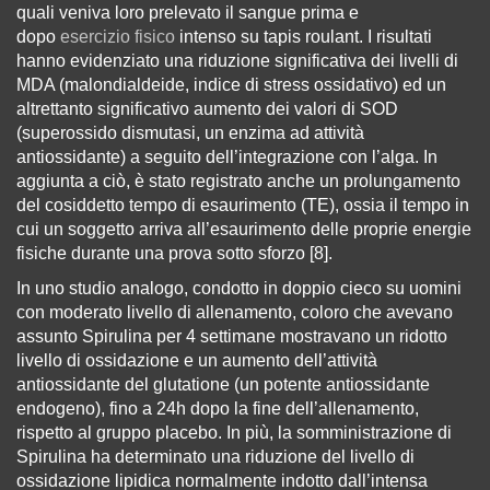
quali veniva loro prelevato il sangue prima e
dopo
esercizio fisico
intenso su tapis roulant. I risultati
hanno evidenziato una riduzione significativa dei livelli di
MDA (malondialdeide, indice di stress ossidativo) ed un
altrettanto significativo aumento dei valori di SOD
(superossido dismutasi, un enzima ad attività
antiossidante) a seguito dell’integrazione con l’alga. In
aggiunta a ciò, è stato registrato anche un prolungamento
del cosiddetto tempo di esaurimento (TE), ossia il tempo in
cui un soggetto arriva all’esaurimento delle proprie energie
fisiche durante una prova sotto sforzo [8].
In uno studio analogo, condotto in doppio cieco su uomini
con moderato livello di allenamento, coloro che avevano
assunto Spirulina per 4 settimane mostravano un ridotto
livello di ossidazione e un aumento dell’attività
antiossidante del glutatione (un potente antiossidante
endogeno), fino a 24h dopo la fine dell’allenamento,
rispetto al gruppo placebo. In più, la somministrazione di
Spirulina ha determinato una riduzione del livello di
ossidazione lipidica normalmente indotto dall’intensa