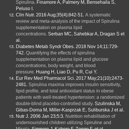
Spirulina.
Finamore A, Palmery M, Bensehaila S,
Peluso I.
Clin Nutr. 2016 Aug;35(4):842-51.
A systematic
review and meta-analysis of the impact of Spirulina
supplementation on plasma lipid
concentrations.
Serban MC, Sahebkar A, Dragan S et
al.
Diabetes Metab Syndr Obes. 2018 Nov 14;11:729-
742.
Quantifying the effects of spirulina
supplementation on plasma lipid and glucose
concentrations, body weight, and blood
pressure.
Huang H, Liao D, Pu R, Cui Y.
Eur Rev Med Pharmacol Sci. 2017 May;21(10):2473-
2481.
Spirulina maxima improves insulin sensitivity,
lipid profile, and total antioxidant status in obese
patients with well-treated hypertension: a randomized
double-blind placebo-controlled study.
Szulinska M,
Gibas-Dorna M, Miller-Kasprzak E, Suliburska J et al.
Nutr J. 2006 Jan 23;5:3.
Nutrition rehabilitation of
undernourished children utilizing Spiruline and
Misola.
Simpore J, Kabore F, Zongo F, et al.