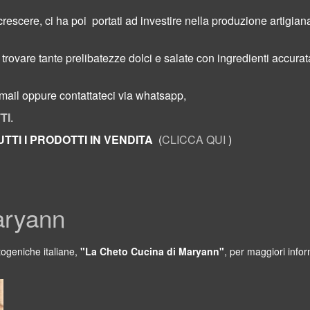
crescere, ci ha poi
portati ad investire nella produzione arti
 trovare tante prelibatezze dolci e salate con ingredienti accur
ail oppure contattateci via whatsapp,
TI
.
TTI I PRODOTTI IN VENDITA
(
CLICCA QUI
)
aryann
togeniche italiane,
"La Cheto Cucina di Maryann"
, per maggiori inform