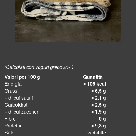
(Calcolati con yogurt greco 2% )
Valori per 100 g
Quantità
Energia
≈ 105 kcal
Grassi
≈ 6,5 g
– di cui saturi
≈ 2,1 g
Carboidrati
≈ 2,5 g
– di cui zuccheri
≈ 1,9 g
Fibre
0 g
Proteine
≈ 9,8 g
Sale
variabile