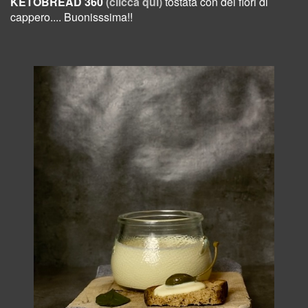
KETOBREAD 360
(clicca qui)
tostata con dei fiori di
cappero.... Buonisssima!!