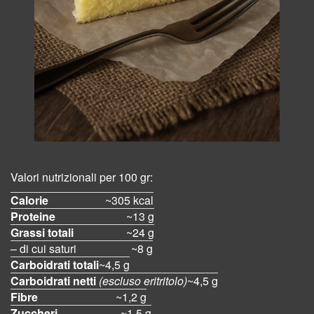
Valori nutrizionali per 100 gr:
Calorie
~305 kcal
Proteine
~13 g
Grassi totali
~24 g
– di cui saturi
~8 g
Carboidrati totali
~4,5 g
Carboidrati netti
(escluso eritritolo)
~4,5 g
Fibre
~1,2 g
Zuccheri
~1,5 g