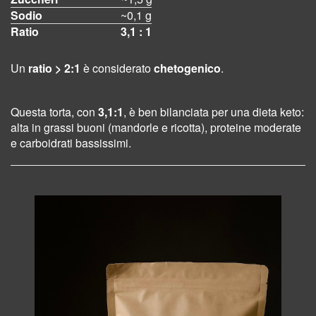
Sodio
~0,1 g
Ratio
3,1 : 1
Un
ratio > 2:1
è considerato
chetogenico
.
Questa torta, con
3,1:1
, è ben bilanciata per una dieta keto:
alta in grassi buoni (mandorle e ricotta), proteine moderate
e carboidrati bassissimi.