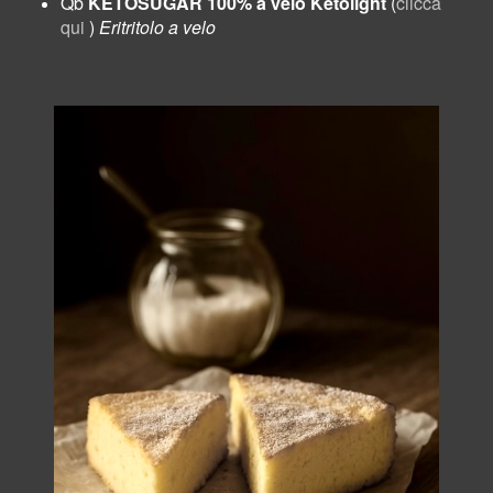
Qb
KETOSUGAR 100% a velo Ketolight
(
clicca
qui
)
Eritritolo a velo