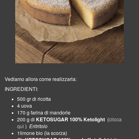
Vediamo allora come realizzarla:
INGREDIENTI:
500 gr di ricotta
4 uova
170 g farina di mandorle
200 g di
KETOSUGAR 100%
Ketolight
(
clicca
qui
)
Eritritolo
1limone bio (la scorza)