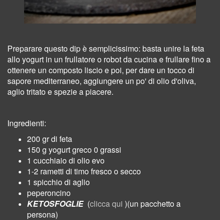
Preparare questo dip è semplicissimo: basta unire la feta
allo yogurt in un frullatore o robot da cucina e frullare fino a
ottenere un composto liscio e poi, per dare un tocco di
sapore mediterraneo, aggiungere un po' di olio d'oliva,
aglio tritato e spezie a piacere.
Ingredienti:
200 gr di feta
150 g yogurt greco 0 grassi
1 cucchiaio di olio evo
1-2 rametti di timo fresco o secco
1 spicchio di aglio
peperoncino
KETOSFOGLIE
(
clicca qui
)(un pacchetto a
persona)