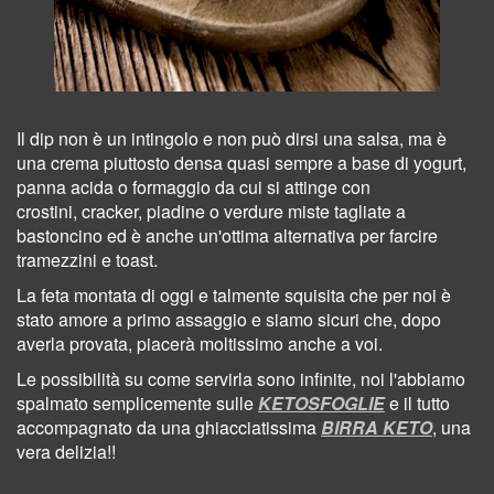
Il dip non è un intingolo e non può dirsi una salsa, ma è
una crema piuttosto densa quasi sempre a base di yogurt,
panna acida o formaggio da cui si attinge con
crostini, cracker, piadine
o
verdure miste tagliate a
bastoncino ed è anche un'ottima alternativa per farcire
tramezzini e toast.
La feta montata di oggi e talmente squisita che per noi è
stato amore a primo assaggio e siamo sicuri che, dopo
averla provata, piacerà moltissimo anche a voi.
Le possibilità su come servirla sono infinite, noi l'abbiamo
spalmato semplicemente sulle
KETOSFOGLIE
e il tutto
accompagnato da una ghiacciatissima
BIRRA KETO
, una
vera delizia!!