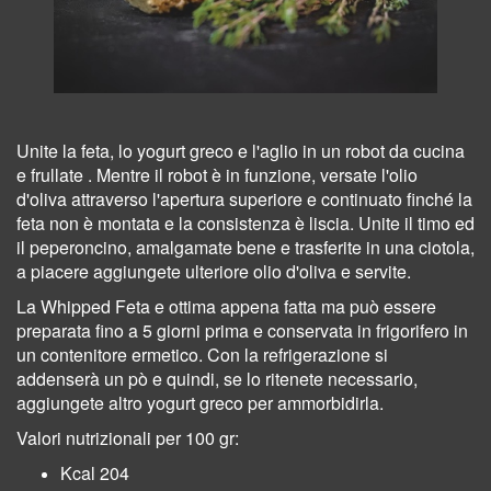
Unite la feta, lo yogurt greco e l'aglio in un robot da cucina
e frullate . Mentre il robot è in funzione, versate l'olio
d'oliva attraverso l'apertura superiore e continuato finché la
feta non è montata e la consistenza è liscia. Unite il timo ed
il peperoncino, amalgamate bene e trasferite in una ciotola,
a piacere aggiungete ulteriore olio d'oliva e servite.
La Whipped Feta e ottima appena fatta ma può essere
preparata fino a 5 giorni prima e conservata in frigorifero in
un contenitore ermetico. Con la refrigerazione si
addenserà un pò e quindi, se lo ritenete necessario,
aggiungete altro yogurt greco per ammorbidirla.
Valori nutrizionali per 100 gr:
Kcal 204