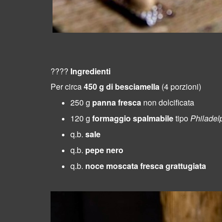
????
Ingredienti
Per circa
450 g di besciamella
(4 porzioni)
250 g
panna fresca
non dolcificata
120 g
formaggio spalmabile
tipo
Philadel
q.b.
sale
q.b.
pepe nero
q.b.
noce moscata fresca grattugiata