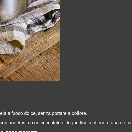
ela a fuoco dolce, senza portare a bollore.
on una frusta o un cucchiaio di legno fino a ottenere una crema 
 di
noce moscata
.