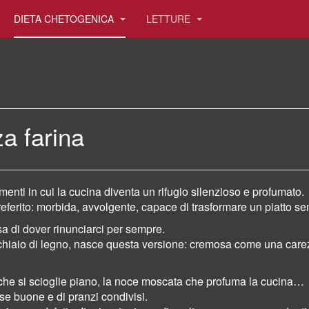
DIETA CHETOGENICA
LETTURE
a farina
enti in cui la cucina diventa un rifugio silenzioso e profumato.
eferito: morbida, avvolgente, capace di trasformare un piatto se
a di dover rinunciarci per sempre.
cchiaio di legno, nasce questa versione: cremosa come una carez
 che si scioglie piano, la noce moscata che profuma la cucina…
se buone e di pranzi condivisi.