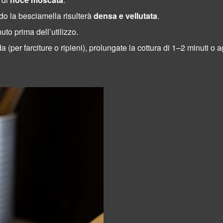
do la besciamella risulterà
densa e vellutata
.
to prima dell’utilizzo.
per farciture o ripieni), prolungate la cottura di 1–2 minuti o 