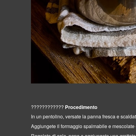
????????‍????
Procedimento
In un pentolino, versate la panna fresca e scaldat
Aggiungete il formaggio spalmabile e mescolate c
Regolate di sale, pepe e aggiungete una grattata