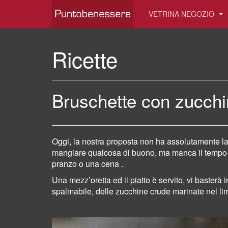
VETRINA NEGOZIO
Ricette
Bruschette con zucch
Oggi,
la
nostra proposta non ha assolutamente la 
mangiare qualcosa di buono, ma manca il tempo o
pranzo o una cena
.
Una mezz’oretta ed il piatto è servito,
vi basterà i
spalmabile,
delle zucchine
crude marinate nel li