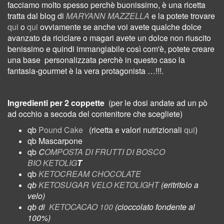
facciamo molto spesso perchè buonissimo, è una ricetta
tratta dal blog di
MARYANN MAZZELLA
e la potete trovare
qui
o
qui
ovviamente se anche voi avete qualche dolce
avanzato da riciclare o magari avete un dolce non riuscito
benissimo e quindi immangiabile così com'è, potete creare
una base
personalizzata perchè in questo caso la
fantasia-gourmet
è la vera protagonista …!!!.
Ingredienti per 2 coppette
(per le dosi andate ad un pò
ad occhio a secoda del contenitore che scegliete)
qb
Pound Cake
(ricetta e valori nutrizionali
qui
)
qb Mascarpone
qb
C
OMPOSTA DI FRUTTI DI BOSCO
BIO KETOLIG
T
qb
KETOCREAM CHOCOLATE
qb
KETOSUGAR VELO KETOLIGHT
(eritritolo a
velo)
qb di
KETOCACAO 100
(cioccolato fondente al
100%)