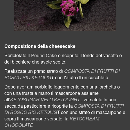
Composizione della cheesecake
Sbriciolate il
Pound Cake
e ricoprite il fondo del vasetto o
del bicchiere che avete scelto.
Realizzate un primo strato di
C
OMPOSTA DI FRUTTI DI
BOSCO BIO KETOLIG
T
con l'aiuto di un cucchiaio.
Dopo aver ammorbidito leggermente con una forchetta o
con una frusta a mano il mascarpone assieme
all'
KETOSUGAR VELO KETOLIGHT
, versatelo in una
sacca da pasticciere e ricoprite la
C
OMPOSTA DI FRUTTI
DI BOSCO BIO KETOLIG
T
con uno strato di mascarpone e
sopra il mascarpone versate
la
KETOCREAM
CHOCOLATE