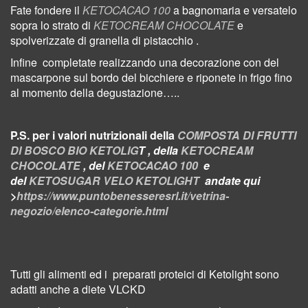
Fate fondere il
KETOCACAO 100
a bagnomaria e versatelo
sopra lo strato di
KETOCREAM CHOCOLATE
e
spolverizzate di granella di pistacchio .
Infine
completate
realizzando una decorazione con del
mascarpone
sul bordo del bicchiere e riponete in frigo fino
al momento della degustazione…..
P.S. per i valori nutrizionali della
C
OMPOSTA DI FRUTTI
DI BOSCO BIO KETOLIG
T , della
KETOCREAM
CHOCOLATE
, del
KETOCACAO 100
e
del
KETOSUGAR VELO KETOLIGHT
andate qui
>
https://www.puntobenesseresrl.it/vetrina-
negozio/elenco-categorie.html
Tutti gli alimenti ed i preparati proteici di Ketolight sono
adatti anche a diete VLCKD