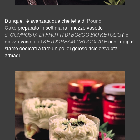
Dunque,
è avanzata
qualche fetta di
Pound
Cake
preparato in settimana , mezzo vasetto
di
C
OMPOSTA DI FRUTTI DI BOSCO BIO KETOLIG
T
e
mezzo vasetto di
KETOCREAM CHOCOLATE
così
oggi ci
siamo dedicati a fare
un po’ di goloso riciclo/svuota
armadi….