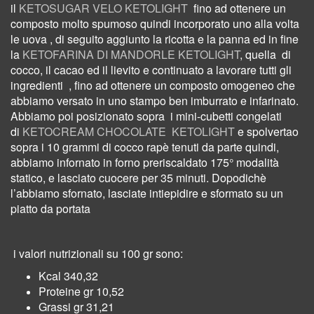
il
KETOSUGAR VELO KETOLIGHT
fino ad ottenere un
composto molto spumoso quindi incorporato uno alla volta
le uova , di seguito aggiunto la ricotta e la panna ed in fine
la
KETOFARINA DI MANDORLE KETOLIGHT
, quella
di
cocco, il cacao ed il lievito e continuato a lavorare tutti gli
ingredienti
, fino ad ottenere un composto omogeneo che
abbiamo versato in uno stampo ben imburrato e infarinato.
Abbiamo poi posizionato sopra
i mini-cubetti congelati
di
KETOCREAM CHOCOLATE KETOLIGHT
e spolvertao
sopra i 10 grammi di cocco rapè tenuti da parte quindi,
abbiamo infornato in forno preriscaldato 175° modalità
statico, e lasciato cuocere per 35 minuti. Dopodichè
l’abbiamo
sfornato, lasciate intiepidire e sformato su un
piatto da portata
i valori nutrizionali su 100 gr
sono:
Kcal 340,32
Proteine gr 10,52
Grassi gr 31,21