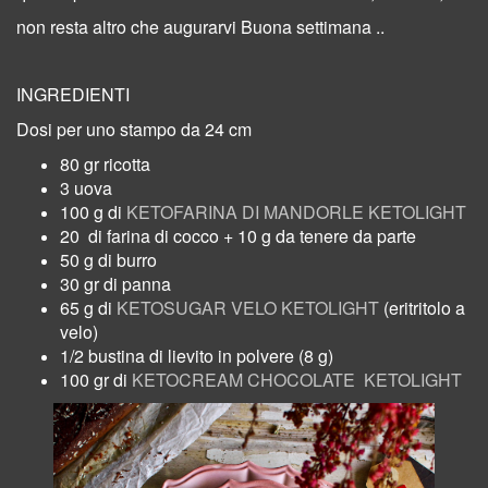
non resta altro che augurarvi
Buona settimana ..
INGREDIENTI
Dosi per uno stampo da 24 cm
80 gr ricotta
3 uova
100 g di
KETOFARINA DI MANDORLE KETOLIGHT
20
di farina di cocco + 10 g da tenere da parte
50 g di burro
30 gr di panna
65 g di
KETOSUGAR VELO KETOLIGHT
(eritritolo a
velo)
1/2 bustina di lievito in polvere (8 g)
100 gr di
KETOCREAM CHOCOLATE KETOLIGHT