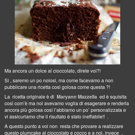
Ma
ancora un dolce al cioccolato, direte voi?!
Si , saremo un po noiosi, ma come facevamo a non
pubblicare una ricetta così golosa come questa
?!
La
ricetta originale è di
Maryann Mazzella
ed è squisita
così com’è ma noi avevamo voglia di esagerare e renderla
ancora più golosa così l’abbiamo un po’ personalizzata
e
vi assicuriamo che il risultato è stato ineffabile!! .
A questo punto a voi non
resta che provare a realizzare
questo plumcake al cioccolato e cocco e a noi, invece ,