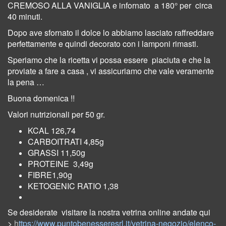
CREMOSO ALLA VANIGLIA e infornato
a 180° per circa
40 minuti.
Dopo ave sfornato il dolce lo abbiamo lasciato raffreddare
perfettamente e quindi decorato con i lamponi rimasti.
Speriamo che la ricetta vi possa essere
piaciuta e che la
proviate a fare a casa , vi assicuriamo che vale veramente
la pena …
Buona domenica !!
Valori nutrizionali per 50 gr.
KCAL 126,74
CARBOITRATI 4,85g
GRASSI 11,50g
PROTEINE 3,49g
FIBRE1,90g
KETOGENIC RATIO 1,38
Se desiderate visitare la nostra vetrina online andate qui
>
h
ttps://www.puntobenesseresrl.it/vetrina-negozio/elenco-