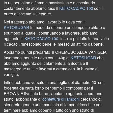
in un pentolino a fiamma bassissima e mescolando
costantemente abbiamo fuso
il
KETO CACAO 100
con il
burro e lasciato
intiepidire.
Nel frattempo abbiamo
lavorato le uova con il
KETOSUGAR
in modo da ottenere un composto chiaro e
spumoso al quale , continuando a lavorare, abbiamo
aggiunto
il
KETO CACAO 100
fuso
e poi tutto in una volta
il cacao , rimescolato bene
e
messo un attimo da parte.
Abbiamo quindi preparato
il
CREMOSO ALLA VANIGLIA
lavorando
bene le uova con
i 40g di
KETOSUGAR
che
abbiamo aggiunto delicatamente alla
ricotta e il
mascarpone uniti e lavorati a crema con
la bustina di
vaniglia.
Infine abbiamo versato
in una teglia del diametro 20
cm
foderata da carta forno per primo
il composto per il
BROWNIE
livellato bene , abbiamo aggiunto sopra uno
strato
abbondante di
confettura di lamponi
cercando di
stenderlo bene e una manciata di lamponi freschi e per
terminare abbiamo coperto il tutto con uno strato di