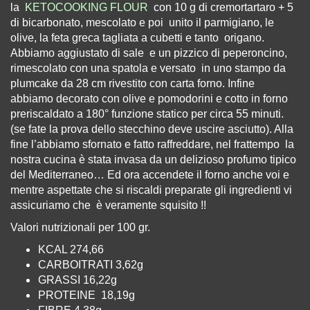
la
KETOCOOKING FLOUR
con 10 g di cremortartaro + 5
di bicarbonato, mescolato e poi
unito il parmigiano, le
olive, la feta greca tagliata a cubetti e tanto
origano.
Abbiamo aggiustato di sale e un pizzico di peperoncino,
rimescolato con una spatola e versato
in uno stampo da
plumcake da 28 cm rivestito con carta forno. Infine
abbiamo decorato con olive e pomodorini e cotto in forno
preriscaldato a 180° funzione statico per circa 55 minuti.
(se fate la prova dello stecchino deve uscire asciutto). Alla
fine l’abbiamo sfornato e fatto raffreddare, nel frattempo
la
nostra cucina è stata invasa da un delizioso profumo tipico
del Mediterraneo… Ed ora accendete il forno anche voi e
mentre aspettate che si riscaldi preparate gli ingredienti vi
assicuriamo che è veramente squisito !!
Valori nutrizionali per 100 gr.
KCAL 274,66
CARBOITRATI 3,62g
GRASSI 16,22g
PROTEINE 18,19g