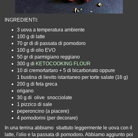
INGREDIENTI:
3 uova
a temperatura ambiente
100 g di latte
70 gr d
i di passata di pomodoro
100 g di olio EVO
50 gr di parmigiano reggiano
300 g di
KETOCOOKING FLOUR
10 di cremortartaro + 5 di bicarbonato oppure
1 bustina di lievito istantaneo per torte salate
(16 g)
200 g di feta greca
origano
30 g di olive
snocciolate
1 pizzico di sale
peperoncino (a piacere)
4 pomodorini
(per decorare)
I
n una terrina abbiamo
sbattuto leggermente le uova con il
latte, l'olio e la passata di pomodoro. Abbiamo aggiunto poi