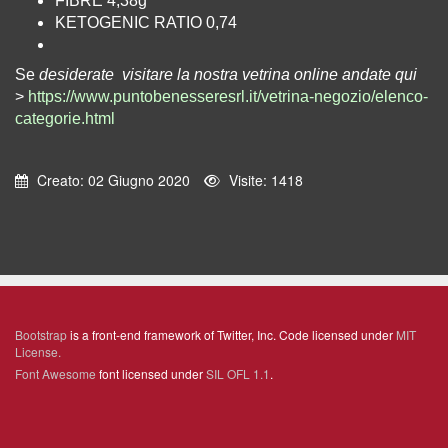
FIBRE 4,38g
KETOGENIC RATIO 0,74
Se
desiderate visitare la nostra vetrina online andate qui
>
https://www.puntobenesseresrl.it/vetrina-negozio/elenco-
categorie.html
Creato: 02 Giugno 2020
Visite: 1418
Bootstrap
is a front-end framework of Twitter, Inc. Code licensed under
MIT
License.
Font Awesome
font licensed under
SIL OFL 1.1
.