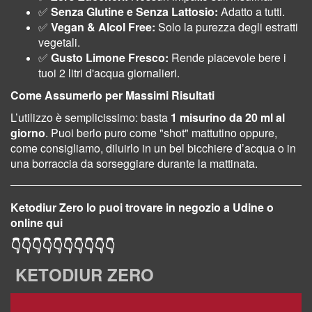
✅
Senza Glutine e Senza Lattosio:
Adatto a tutti.
✅
Vegan & Alcol Free:
Solo la purezza degli estratti
vegetali.
✅
Gusto Limone Fresco:
Rende piacevole bere i
tuoi 2 litri d'acqua giornalieri.
Come Assumerlo per Massimi Risultati
L’utilizzo è semplicissimo: basta
1 misurino da 20 ml al
giorno
. Puoi berlo puro come "shot" mattutino oppure,
come consigliamo, diluirlo in un bel bicchiere d’acqua o in
una borraccia da sorseggiare durante la mattinata.
Ketodiur Zero lo puoi trovare in negozio a Udine o
online qui
👇
👇
👇
👇
👇
👇
👇
👇
👇
👇
KETODIUR ZERO