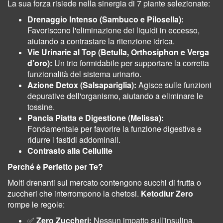
La sua forza risiede nella sinergia di 7 piante selezionate:
Drenaggio Intenso (Sambuco e Pilosella):
Favoriscono l'eliminazione dei liquidi in eccesso,
aiutando a contrastare la ritenzione idrica.
Vie Urinarie al Top (Betulla, Orthosiphon e Verga
d’oro):
Un trio formidabile per supportare la corretta
funzionalità del sistema urinario.
Azione Detox (Salsapariglia):
Agisce sulle funzioni
depurative dell'organismo, aiutando a eliminare le
tossine.
Pancia Piatta e Digestione (Melissa):
Fondamentale per favorire la funzione digestiva e
ridurre i fastidi addominali.
Contrasto alla Cellulite
Perché è Perfetto per Te?
Molti drenanti sul mercato contengono succhi di frutta o
zuccheri che interrompono la chetosi.
Ketodiur Zero
rompe le regole:
✅
Zero Zuccheri:
Nessun impatto sull'insulina.