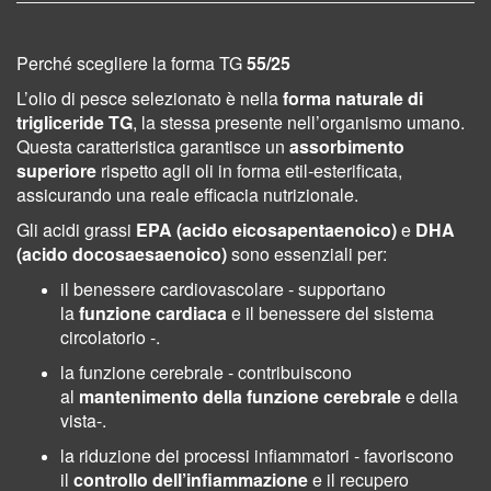
Perché scegliere la forma TG
55/25
L’olio di pesce selezionato è nella
forma naturale di
trigliceride TG
, la stessa presente nell’organismo umano.
Questa caratteristica garantisce un
assorbimento
superiore
rispetto agli oli in forma etil-esterificata,
assicurando una reale efficacia nutrizionale.
Gli acidi grassi
EPA (acido eicosapentaenoico)
e
DHA
(acido docosaesaenoico)
sono essenziali per:
il benessere cardiovascolare - s
upportano
la
funzione cardiaca
e il benessere del sistema
circolatorio -.
la funzione cerebrale - c
ontribuiscono
al
mantenimento della funzione cerebrale
e della
vista-.
la riduzione dei processi infiammatori - f
avoriscono
il
controllo dell’infiammazione
e il recupero