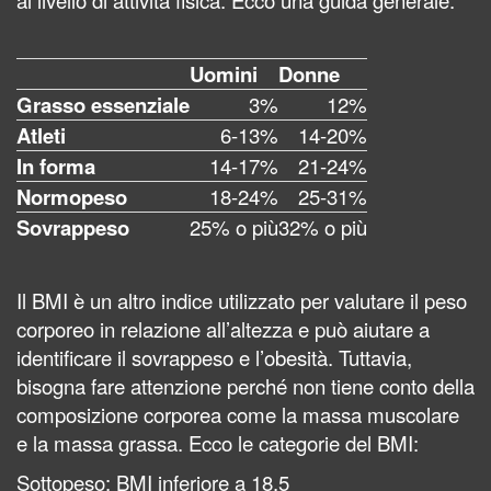
al livello di attività fisica. Ecco una guida generale:
Uomini
Donne
Grasso essenziale
3%
12%
Atleti
6-13%
14-20%
In forma
14-17%
21-24%
Normopeso
18-24%
25-31%
Sovrappeso
25% o più
32% o più
Il BMI è un altro indice utilizzato per valutare il peso
corporeo in relazione all’altezza e può aiutare a
identificare il sovrappeso e l’obesità. Tuttavia,
bisogna fare attenzione perché non tiene conto della
composizione corporea come la massa muscolare
e la massa grassa. Ecco le categorie del BMI:
Sottopeso: BMI inferiore a 18.5