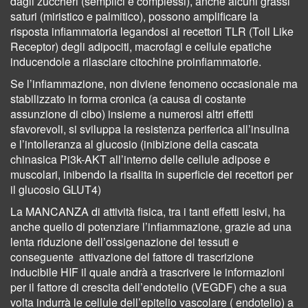
dagli zuccheri (semplici e complessi), anche alcuni grassi
saturi (miristico e palmitico), possono amplificare la
risposta infiammatoria legandosi ai recettori TLR (Toll Like
Receptor) degli adipociti, macrofagi e cellule epatiche
inducendole a rilasciare citochine proinfiammatorie.
Se l’infiammazione, non diviene fenomeno occasionale ma
stabilizzato in forma cronica (a causa di costante
assunzione di cibo) insieme a numerosi altri effetti
sfavorevoli, si sviluppa la resistenza periferica all’insulina
e l’intolleranza al glucosio (inibizione della cascata
chinasica Pi3k-AKT all’interno delle cellule adipose e
muscolari, inibendo la risalita in superficie dei recettori per
il glucosio GLUT4)
La MANCANZA di attività fisica, tra i tanti effetti lesivi, ha
anche quello di potenziare l’infiammazione, grazie ad una
lenta riduzione dell’ossigenazione dei tessuti e
conseguente
attivazione del fattore di trascrizione
inducibile HIF
il quale andrà a trascrivere le informazioni
per il fattore di crescita dell’endotelio (VEGDF) che a sua
volta indurrà le cellule dell’epitelio vascolare ( endotelio) a