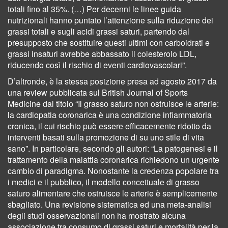
totali fino al 35%. (…) Per decenni le linee guida
nutrizionali hanno puntato l’attenzione sulla riduzione dei
grassi totali e sugli acidi grassi saturi, partendo dal
presupposto che sostituire questi ultimi con carboidrati e
grassi insaturi avrebbe abbassato il colesterolo LDL,
riducendo così il rischio di eventi cardiovascolari”.
D’altronde, è la stessa posizione presa ad agosto 2017 da
una review pubblicata sul British Journal of Sports
Medicine dal titolo “Il grasso saturo non ostruisce le arterie:
la cardiopatia coronarica è una condizione infiammatoria
cronica, il cui rischio può essere efficacemente ridotto da
interventi basati sulla promozione di su uno stile di vita
sano”. In particolare, secondo gli autori: “La patogenesi e il
trattamento della malattia coronarica richiedono un urgente
cambio di paradigma. Nonostante la credenza popolare tra
i medici e il pubblico, il modello concettuale di grasso
saturo alimentare che ostruisce le arterie è semplicemente
sbagliato. Una revisione sistematica ed una meta-analisi
degli studi osservazionali non ha mostrato alcuna
associazione tra consumo di grassi saturi e mortalità per la