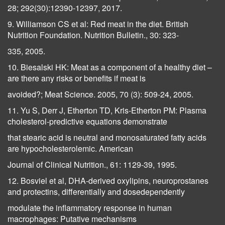
28; 292(30):12390-12397, 2017.
9. Williamson CS et al: Red meat in the diet. British
Nutrition Foundation. Nutrition Bulletin., 30: 323-
335, 2005.
10. Biesalski HK: Meat as a component of a healthy diet –
are there any risks or benefits if meat is
avoided?; Meat Science. 2005, 70 (3): 509-24, 2005.
11. Yu S, Derr J, Etherton TD, Kris-Etherton PM: Plasma
cholesterol-predictive equations demonstrate
that stearic acid is neutral and monosaturated fatty acids
are hypocholesterolemic. American
Journal of Clinical Nutrition., 61: 1129-39, 1995.
12. Bosviel et al, DHA-derived oxylipins, neuroprostanes
and protectins, differentially and dosedependently
modulate the inflammatory response in human
macrophages: Putative mechanisms