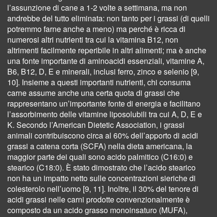
l’assunzione di cane a 1-2 volte a settimana, ma non
andrebbe del tutto eliminata: non tanto per i grassi (di quelli
potremmo farne anche a meno) ma perché è ricca di
numerosi altri nutrienti tra cui la vitamina B12, non
altrimenti facilmente reperibile in altri alimenti; ma è anche
una fonte importante di aminoacidi essenziali, vitamine A,
B6, B12, D, E e minerali, inclusi ferro, zinco e selenio [9,
10]. Insieme a questi importanti nutrienti, chi consuma
carne assume anche una certa quota di grassi che
rappresentano un’importante fonte di energia e facilitano
l’assorbimento delle vitamine liposolubili tra cui A, D, E e
K. Secondo l’American Dietetic Association, i grassi
animali contribuiscono circa al 60% dell’apporto di acidi
grassi a catena corta (SCFA) nella dieta americana, la
maggior parte dei quali sono acido palmitico (C16:0) e
stearico (C18:0). È stato dimostrato che l’acido stearico
non ha un impatto netto sulle concentrazioni sieriche di
colesterolo nell’uomo [9, 11]. Inoltre, il 30% del tenore di
acidi grassi nelle carni prodotte convenzionalmente è
composto da un acido grasso monoinsaturo (MUFA),