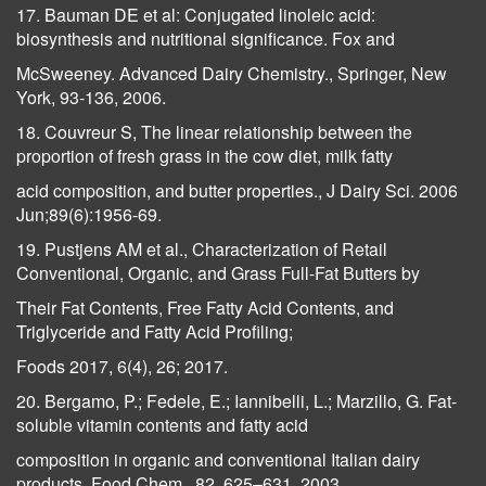
17. Bauman DE et al: Conjugated linoleic acid:
biosynthesis and nutritional significance. Fox and
McSweeney. Advanced Dairy Chemistry., Springer, New
York, 93-136, 2006.
18. Couvreur S, The linear relationship between the
proportion of fresh grass in the cow diet, milk fatty
acid composition, and butter properties., J Dairy Sci. 2006
Jun;89(6):1956-69.
19. Pustjens AM et al., Characterization of Retail
Conventional, Organic, and Grass Full-Fat Butters by
Their Fat Contents, Free Fatty Acid Contents, and
Triglyceride and Fatty Acid Profiling;
Foods 2017, 6(4), 26; 2017.
20. Bergamo, P.; Fedele, E.; Iannibelli, L.; Marzillo, G. Fat-
soluble vitamin contents and fatty acid
composition in organic and conventional Italian dairy
products. Food Chem., 82, 625–631, 2003.