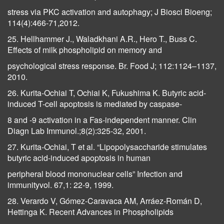
stress via PKC activation and autophagy; J Biosci Bioeng;
114(4):466-71,2012.
25. Hellhammer J., Waladkhani A.R., Hero T., Buss C.
Effects of milk phospholipid on memory and
psychological stress response. Br. Food J; 112:1124–1137,
2010.
26. Kurita-Ochiai T, Ochiai K, Fukushima K. Butyric acid-
induced T-cell apoptosis is mediated by caspase-
8 and -9 activation in a Fas-independent manner. Clin
Diagn Lab Immunol.;8(2):325-32, 2001.
27. Kurita-Ochiai, T et al. “Lipopolysaccharide stimulates
butyric acid-induced apoptosis in human
peripheral blood mononuclear cells” Infection and
immunityvol. 67,1: 22-9, 1999.
28. Verardo V, Gómez-Caravaca AM, Arráez-Román D,
Hettinga K. Recent Advances in Phospholipids