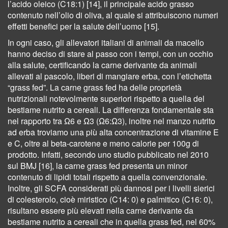
l’acido oleico (C18:1) [14], il principale acido grasso
contenuto nell’olio di oliva, al quale si attribuiscono numeri
effetti benefici per la salute dell’uomo [15].
In ogni caso, gli allevatori italiani di animali da macello
hanno deciso di stare al passo con i tempi, con un occhio
alla salute, certificando la carne derivante da animali
allevati al pascolo, liberi di mangiare erba, con l’etichetta
“grass fed”. La carne grass fed ha delle proprietà
nutrizionali notevolmente superiori rispetto a quella del
bestiame nutrito a cereali. La differenza fondamentale sta
nel rapporto tra Ω6 e Ω3 (Ω6:Ω3), inoltre nel manzo nutrito
ad erba troviamo una più alta concentrazione di vitamine E
e C, oltre al beta-carotene e meno calorie per 100g di
prodotto. Infatti, secondo uno studio pubblicato nel 2010
sul BMJ [16], la carne grass fed presenta un minor
contenuto di lipidi totali rispetto a quella convenzionale.
Inoltre, gli SCFA considerati più dannosi per i livelli sierici
di colesterolo, cioè miristico (C14: 0) e palmitico (C16: 0),
risultano essere più elevati nella carne derivante da
bestiame nutrito a cereali che in quella grass fed, nel 60%