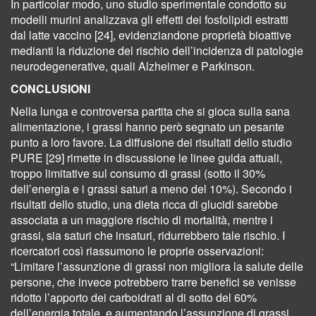
In particolar modo, uno studio sperimentale condotto su
modelli murini analizzava gli effetti dei fosfolipidi estratti
dal latte vaccino [24], evidenziandone proprietà bioattive
medianti la riduzione del rischio dell’incidenza di patologie
neurodegenerative, quali Alzheimer e Parkinson.
CONCLUSIONI
Nella lunga e controversa partita che si gioca sulla sana
alimentazione, i grassi hanno però segnato un pesante
punto a loro favore. La diffusione dei risultati dello studio
PURE [29] rimette in discussione le linee guida attuali,
troppo limitative sul consumo di grassi (sotto il 30%
dell’energia e i grassi saturi a meno del 10%). Secondo i
risultati dello studio, una dieta ricca di glucidi sarebbe
associata a un maggiore rischio di mortalità, mentre i
grassi, sia saturi che insaturi, ridurrebbero tale rischio. I
ricercatori così riassumono le proprie osservazioni:
“Limitare l’assunzione di grassi non migliora la salute delle
persone, che invece potrebbero trarre benefici se venisse
ridotto l’apporto dei carboidrati al di sotto del 60%
dell’energia totale, e aumentando l’assunzione di grassi