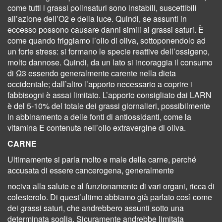
come tutti i grassi polinsaturi sono instabili, suscettibili
all’azione dell’O2 e della luce. Quindi, se assunti in
eccesso possono causare danni simili ai grassi saturi. È
come quando friggiamo l’olio di oliva, sottoponendolo ad
un forte stress: si formano le specie reattive dell’ossigeno,
molto dannose. Quindi, da un lato si incoraggia il consumo
di Ω3 essendo generalmente carente nella dieta
occidentale; dall’altro l’apporto necessario a coprire i
fabbisogni è assai limitato. L’apporto consigliato dai LARN
è del 5-10% del totale dei grassi giornalieri, possibilmente
in abbinamento a delle fonti di antiossidanti, come la
vitamina E contenuta nell’olio extravergine di oliva.
CARNE
Ultimamente si parla molto e male della carne, perché
accusata di essere cancerogena, generalmente
nociva alla salute e al funzionamento di vari organi, ricca di
colesterolo. Di quest’ultimo abbiamo già parlato così come
dei grassi saturi, che andrebbero assunti sotto una
determinata soglia. Sicuramente andrebbe limitata