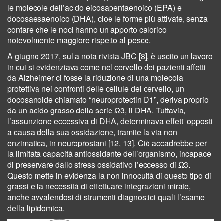
le molecole dell’acido eicosapentaenoico (EPA) e
docosaesaenoico (DHA), cioè le forme più attivate, senza
contare che le noci hanno un apporto calorico
notevolmente maggiore rispetto al pesce.
A giugno 2017, sulla nota rivista JBC [8], è uscito un lavoro
in cui si evidenziava come nel cervello dei pazienti affetti
da Alzheimer ci fosse la riduzione di una molecola
protettiva nei confronti delle cellule del cervello, un
docosanoide chiamato “neuroprotectin D1”, deriva proprio
da un acido grasso della serie Ω3, il DHA. Tuttavia,
l’assunzione eccessiva di DHA, determinava effetti opposti
a causa della sua ossidazione, tramite la via non
enzimatica, in neuroprostani [12, 13]. Ciò accadrebbe per
la limitata capacità antiossidante dell’organismo, incapace
di preservare dallo stress ossidativo l’eccesso di Ω3.
Questo mette in evidenza la non innocuità di questo tipo di
grassi e la necessità di effettuare integrazioni mirate,
anche avvalendosi di strumenti diagnostici quali l’esame
della lipidomica.