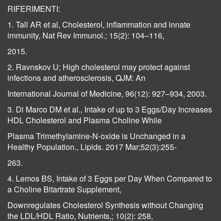
RIFERIMENTI:
1. Tall AR et al, Cholesterol, inflammation and innate
immunity, Nat Rev Immunol.; 15(2): 104–116,
2015.
2. Ravnskov U; High cholesterol may protect against
infections and atherosclerosis, QJM: An
International Journal of Medicine, 96(12): 927–934, 2003.
3. Di Marco DM et al., Intake of up to 3 Eggs/Day Increases
HDL Cholesterol and Plasma Choline While
Plasma Trimethylamine-N-oxide is Unchanged in a
Healthy Population., Lipids. 2017 Mar;52(3):255-
263.
4. Lemos BS, Intake of 3 Eggs per Day When Compared to
a Choline Bitartrate Supplement,
Downregulates Cholesterol Synthesis without Changing
the LDL/HDL Ratio, Nutrients,; 10(2): 258,