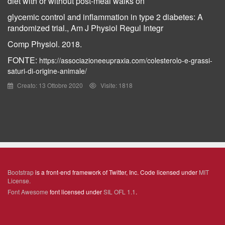
diet with or without post-meal walks on
glycemic control and inflammation in type 2 diabetes: A
randomized trial., Am J Physiol Regul Integr
Comp Physiol. 2018.
FONTE:
https://associazioneeupraxia.com/colesterolo-e-grassi-
saturi-di-origine-animale/
Creato: 13 Ottobre 2020
Visite: 1818
Bootstrap
is a front-end framework of Twitter, Inc. Code licensed under
MIT
License.
Font Awesome
font licensed under
SIL OFL 1.1
.