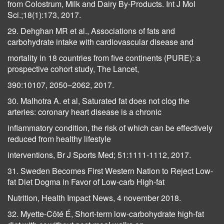
from Colostrum, Milk and Dairy By-Products. Int J Mol
Sci.;18(1):173, 2017.
29. Dehghan MR et al., Associations of fats and
carbohydrate intake with cardiovascular disease and
mortality in 18 countries from five continents (PURE): a
prospective cohort study, The Lancet,
390:10107, 2050–2062, 2017.
30. Malhotra A. et al, Saturated fat does not clog the
arteries: coronary heart disease is a chronic
inflammatory condition, the risk of which can be effectively
reduced from healthy lifestyle
interventions, Br J Sports Med; 51:1111-1112, 2017.
31. Sweden Becomes First Western Nation to Reject Low-
fat Diet Dogma in Favor of Low-carb High-fat
Nutrition, Health Impact News, 4 november 2018.
32. Myette-Côté É, Short-term low-carbohydrate high-fat