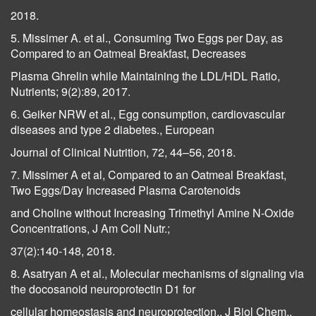
2018.
5. Missimer A. et al., Consuming Two Eggs per Day, as
Compared to an Oatmeal Breakfast, Decreases
Plasma Ghrelin while Maintaining the LDL/HDL Ratio,
Nutrients; 9(2):89, 2017.
6. Geiker NRW et al., Egg consumption, cardiovascular
diseases and type 2 diabetes., European
Journal of Clinical Nutrition, 72, 44–56, 2018.
7. Missimer A et al, Compared to an Oatmeal Breakfast,
Two Eggs/Day Increased Plasma Carotenoids
and Choline without Increasing Trimethyl Amine N-Oxide
Concentrations, J Am Coll Nutr.;
37(2):140-148, 2018.
8. Asatryan A et al., Molecular mechanisms of signaling via
the docosanoid neuroprotectin D1 for
cellular homeostasis and neuroprotection., J Biol Chem.,