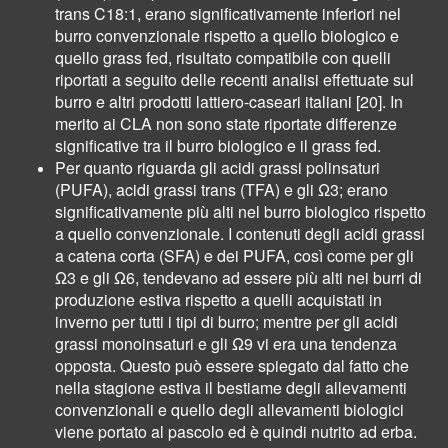
trans C18:1, erano significativamente inferiori nel
burro convenzionale rispetto a quello biologico e
quello grass fed, risultato compatibile con quelli
riportati a seguito delle recenti analisi effettuate sul
burro e altri prodotti lattiero-caseari italiani [20]. In
merito ai CLA non sono state riportate differenze
significative tra il burro biologico e il grass fed.
Per quanto riguarda gli acidi grassi polinsaturi
(PUFA), acidi grassi trans (TFA) e gli Ω3; erano
significativamente più alti nel burro biologico rispetto
a quello convenzionale. I contenuti degli acidi grassi
a catena corta (SFA) e dei PUFA, così come per gli
Ω3 e gli Ω6, tendevano ad essere più alti nei burri di
produzione estiva rispetto a quelli acquistati in
inverno per tutti i tipi di burro; mentre per gli acidi
grassi monoinsaturi e gli Ω9 vi era una tendenza
opposta. Questo può essere spiegato dal fatto che
nella stagione estiva il bestiame degli allevamenti
convenzionali e quello degli allevamenti biologici
viene portato al pascolo ed è quindi nutrito ad erba.