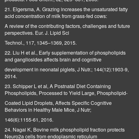
21. Elgersma, A. Grazing increases the unsaturated fatty
acid concentration of milk from grass-fed cows:
A review of the contributing factors, challenges and future
perspectives. Eur. J. Lipid Sci
Technol., 117, 1345–1369, 2015.
22. Liu H et al., Early supplementation of phospholipids
and gangliosides affects brain and cognitive
development in neonatal piglets, J Nutr.; 144(12):1903-9,
2014.
23. Schipper L et al, A Postnatal Diet Containing
Phospholipids, Processed to Yield Large, Phospholipid-
Coated Lipid Droplets, Affects Specific Cognitive
Behaviors in Healthy Male Mice, J Nutr;
146(6):1155-61, 2016.
24. Nagai K, Bovine milk phospholipid fraction protects
Neuro2a cells from endoplasmic reticulum