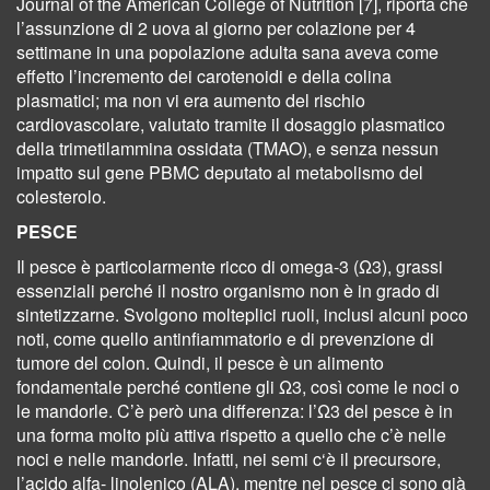
Journal of the American College of Nutrition [7], riporta che
l’assunzione di 2 uova al giorno per colazione per 4
settimane in una popolazione adulta sana aveva come
effetto l’incremento dei carotenoidi e della colina
plasmatici; ma non vi era aumento del rischio
cardiovascolare, valutato tramite il dosaggio plasmatico
della trimetilammina ossidata (TMAO), e senza nessun
impatto sul gene PBMC deputato al metabolismo del
colesterolo.
PESCE
Il pesce è particolarmente ricco di omega-3 (Ω3), grassi
essenziali perché il nostro organismo non è in grado di
sintetizzarne. Svolgono molteplici ruoli, inclusi alcuni poco
noti, come quello antinfiammatorio e di prevenzione di
tumore del colon. Quindi, il pesce è un alimento
fondamentale perché contiene gli Ω3, così come le noci o
le mandorle. C’è però una differenza: l’Ω3 del pesce è in
una forma molto più attiva rispetto a quello che c’è nelle
noci e nelle mandorle. Infatti, nei semi c‘è il precursore,
l’acido alfa- linolenico (ALA), mentre nel pesce ci sono già