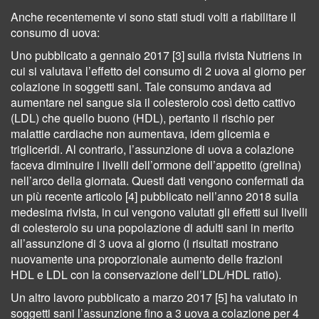
Anche recentemente vi sono stati studi volti a riabilitare il
consumo di uova:
Uno pubblicato a gennaio 2017 [3] sulla rivista Nutriens in
cui si valutava l’effetto del consumo di 2 uova al giorno per
colazione in soggetti sani. Tale consumo andava ad
aumentare nel sangue sia il colesterolo così detto cattivo
(LDL) che quello buono (HDL), pertanto il rischio per
malattie cardiache non aumentava, idem glicemia e
trigliceridi. Al contrario, l’assunzione di uova a colazione
faceva diminuire i livelli dell’ormone dell’appetito (grelina)
nell’arco della giornata. Questi dati vengono confermati da
un più recente articolo [4] pubblicato nell’anno 2018 sulla
medesima rivista, in cui vengono valutati gli effetti sui livelli
di colesterolo su una popolazione di adulti sani in merito
all’assunzione di 3 uova al giorno (i risultati mostrano
nuovamente una proporzionale aumento delle frazioni
HDL e LDL con la conservazione dell’LDL/HDL ratio).
Un altro lavoro pubblicato a marzo 2017 [5] ha valutato in
soggetti sani l’assunzione fino a 3 uova a colazione per 4