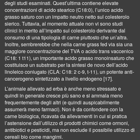
degli studi esaminati. Quest’ultima contiene elevate
concentrazioni di acido stearico (C18:0), l’unico acido
grasso saturo con un impatto neutro netto sul colesterolo
sierico. Tuttavia, al momento attuale non vi sono studi
clinici in merito all’impatto sul colesterolo derivante dal
consumo di una tipologia di carne piuttosto che un’altra.
Inoltre, sembrerebbe che nella carne grass fed via sia una
maggiore concentrazione del TVA o acido trans vaccenico
(C18: 1 t11), un importante acido grasso monoinsaturo che
costituisce un substrato per la sintesi de novo dell’acido
linoleico coniugato (CLA: C18: 2 c-9, t-11), un potente anti-
cancerogeno sintetizzato a livello endogeno [17].
L’animale allevato ad erba è anche meno stressato e
quindi in generale cresce più sano e si ammala meno
frequentemente degli altri (e quindi auspicabilmente
assumerà meno farmaci). Non è da confondere con la
carne biologica, ricavata da allevamenti in cui si pratica
l’astensione dall’utilizzo di prodotti chimici come ormoni,
antibiotici e pesticidi, ma non esclude il possibile utilizzo di
cereali bio come mangimi.