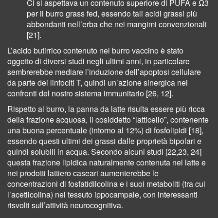
Ci si aspettava un contenuto superiore di PUFA e Ω3
per il burro grass fed, essendo tali acidi grassi più
abbondanti nell’erba che nei mangimi convenzionali
[21].
L’acido butirrico contenuto nel burro vaccino è stato
oggetto di diversi studi negli ultimi anni, in particolare
sembrerebbe mediare l’induzione dell’apoptosi cellulare
da parte dei linfociti T, quindi un’azione sinergica nei
confronti del nostro sistema immunitario [26, 12].
Rispetto al burro, la panna da latte risulta essere più ricca
della frazione acquosa, il cosiddetto “latticello”, contenente
una buona percentuale (intorno al 12%) di fosfolipidi [18],
essendo questi ultimi dei grassi dalle proprietà bipolari e
quindi solubili in acqua. Secondo alcuni studi [22,23, 24]
questa frazione lipidica naturalmente contenuta nel latte e
nei prodotti lattiero caseari aumenterebbe le
concentrazioni di fosfatidilcolina e i suoi metaboliti (tra cui
l’acetilcolina) nel tessuto ippocampale, con interessanti
risvolti sull’attività neurocognitiva.