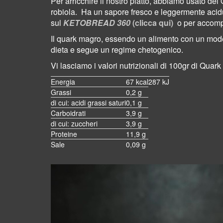
Per arricchire il nostro piatto, abbiamo usato de
robiola. Ha un sapore fresco e leggermente acidu
sul
KETOBREAD 360
(clicca qui)
o per accomp
Il quark magro, essendo un alimento con un moder
dieta e segue un regime chetogenico.
Vi lasciamo i valori nutrizionali di 100gr di Qua
Energia
67 kcal
287 kJ
Grassi
0,2 g
di cui: acidi grassi saturi
0,1 g
Carboidrati
3,9 g
di cui: zuccheri
3,9 g
Proteine
11,9 g
Sale
0,09 g