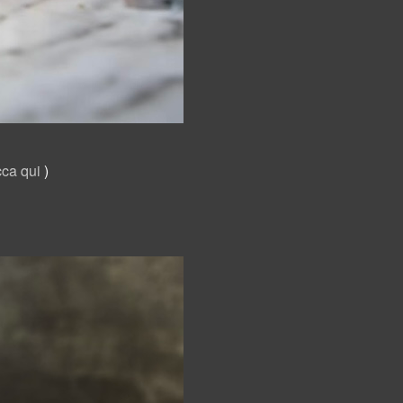
cca qui
)