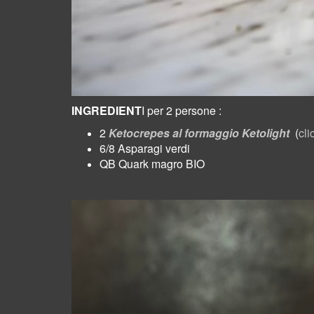
INGREDIENT
I per 2 persone :
2
Ketocrepes al formaggio Ketolight
(
cli
6/8 Asparagi verdi
QB Quark magro BIO