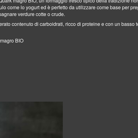
l Quark magro BIO, un formaggio fresco tipico della tradizione n
lo come lo yogurt ed è perfetto da utilizzare come base per pr
agnare verdure cotte o crude.
ato contenuto di carboidrati, ricco di proteine e con un basso 
rk magro BIO