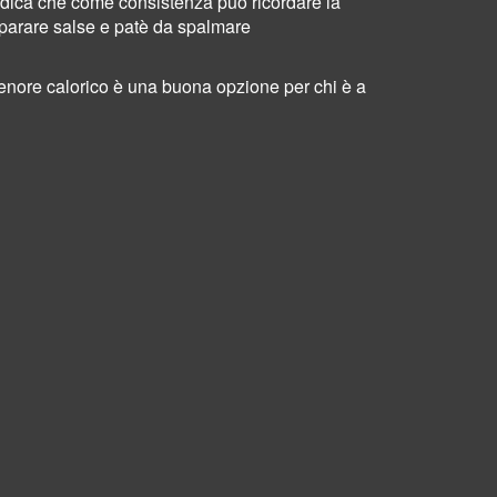
ordica che come consistenza può ricordare la
eparare
salse e patè da spalmare
tenore calorico è una buona opzione per chi è a