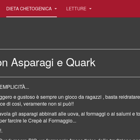
DIETA CHETOGENICA
LETTURE
on Asparagi e Quark
EMPLICITÀ...
eggero e gustoso
è sempre un gioco da ragazzi , basta reidratare
ce di così, veramente non si può!!
vola gli asparagi abbinati alle uova, ai formaggi o ai salumi e tog
per farcire le Crepè al Formaggio...
!.