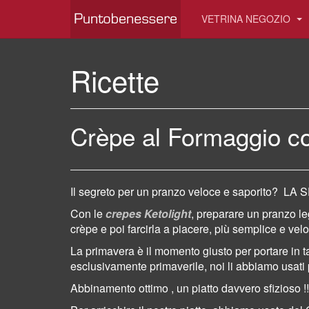
VETRINA NEGOZIO
Ricette
Crèpe al Formaggio c
Il segreto per un pranzo veloce e saporito?
LA S
Con le
crepes Ketolight
, preparare un pranzo l
crèpe e poi farcirla a piacere,
più semplice e
velo
La primavera
è il momento giusto per portare in ta
esclusivamente primaverile,
noi li abbiamo usati 
Abbinamento ottimo , un piatto davvero sfizioso !!