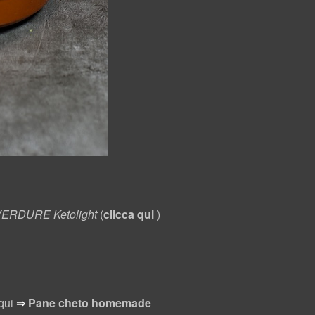
ERDURE Ketolight
(
clicca qui
)
qui
⇒
Pane cheto homemade