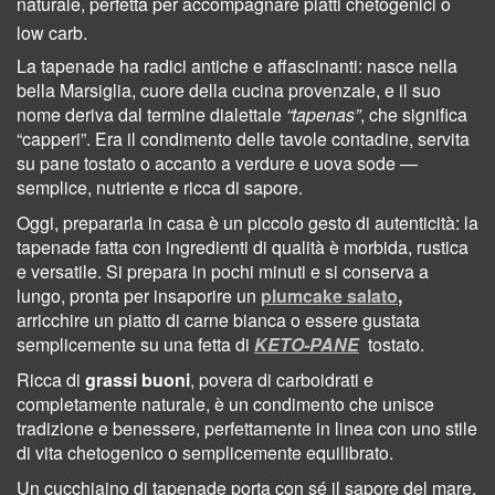
naturale, perfetta per accompagnare piatti chetogenici o
low carb.
La tapenade ha radici antiche e affascinanti: nasce nella
bella Marsiglia, cuore della cucina provenzale, e il suo
nome deriva dal termine dialettale
“tapenas”
, che significa
“capperi”. Era il condimento delle tavole contadine, servita
su pane tostato o accanto a verdure e uova sode —
semplice, nutriente e ricca di sapore.
Oggi, prepararla in casa è un piccolo gesto di autenticità: la
tapenade fatta con ingredienti di qualità è morbida, rustica
e versatile. Si prepara in pochi minuti e si conserva a
lungo, pronta per insaporire un
plumcake salato
,
arricchire un piatto di carne bianca o essere gustata
semplicemente su una fetta di
KETO-PANE
tostato.
Ricca di
grassi buoni
, povera di carboidrati e
completamente naturale, è un condimento che unisce
tradizione e benessere, perfettamente in linea con uno stile
di vita chetogenico o semplicemente equilibrato.
Un cucchiaino di tapenade porta con sé il sapore del mare,