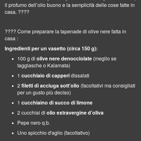
il profumo dell’olio buono e la semplicità delle cose fatte in
casa. ????
???? Come preparare la tapenade di olive nere fatta in
casa :
Ingredienti per un vasetto (circa 150 g):
100 g di
olive nere denocciolate
(meglio se
taggiasche o Kalamata)
1
cucchiaio di capperi
dissalati
2
filetti di acciuga sott’olio
(facoltativi ma consigliati
per un gusto più deciso)
1
cucchiaino di succo di limone
2 cucchiai di
olio extravergine d’oliva
Pepe nero q.b.
Uno spicchio d'aglio (facoltativo)