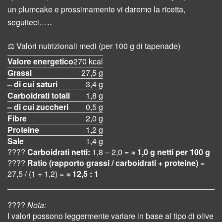
un plumcake e prossimamente vi daremo la ricetta,
..
seguiteci…
⚖️ Valori nutrizionali medi (per 100 g di tapenade)
Valore energetico
270 kcal
Grassi
27,5 g
– di cui saturi
3,4 g
Carboidrati totali
1,8 g
– di cui zuccheri
0,5 g
Fibre
2,0 g
Proteine
1,2 g
Sale
1,4 g
????
Carboidrati netti:
1,8 – 2,0 =
≈ 1,0 g netti per 100 g
????
Ratio (rapporto grassi / carboidrati + proteine)
=
27,5 / (1 + 1,2) =
≈ 12,5 : 1
????
Nota:
I valori possono leggermente variare in base al tipo di olive