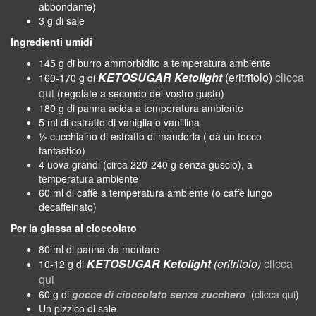
abbondante)
3 g di sale
Ingredienti umidi
145 g di burro ammorbidito a temperatura ambiente
KETOSUGAR Ketolight
(eritritolo)
clicca
160-170 g di
qui
(regolate a secondo del vostro gusto)
180 g di panna acida a temperatura ambiente
5 ml di estratto di vaniglia o vanillina
½ cucchiaino di estratto di mandorla ( dà un tocco
fantastico)
4 uova grandi (circa 220-240 g senza guscio), a
temperatura ambiente
60 ml di caffè a temperatura ambiente (o caffè lungo
decaffeinato)
Per la glassa al cioccolato
80 ml di panna da montare
KETOSUGAR Ketolight
(eritritolo)
clicca
10-12 g di
qui
60 g di
gocce di cioccolato senza zucchero
(
clicca qui
)
Un pizzico di sale