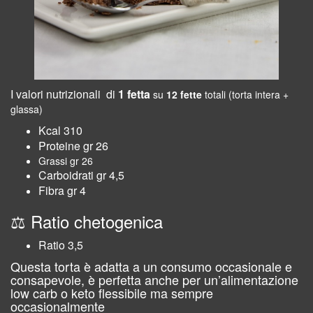
I valori nutrizionali di
1 fetta
su
12 fette
totali (torta intera +
glassa)
Kcal 310
Proteine gr 26
Grassi gr 26
Carboidrati gr 4,5
Fibra gr 4
⚖️ Ratio chetogenica
Ratio 3,5
Questa torta è adatta a un consumo occasionale e
consapevole, è perfetta anche per un’alimentazione
low carb o keto flessibile ma sempre
occasionalmente