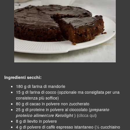
:
Ingredienti secchi
180 g di farina di mandorle
15 g di farina di cocco (opzionale ma consigliata per una
consistenza più soffice)
80 g di cacao in polvere non zuccherato
25 g di proteine in polvere al cioccolato (
preparato
proteico alimen
ta
re
Ketolight
) (
clicca qui
)
8 g di lievito in polvere
4 g di polvere di caffè espresso istantaneo (½ cucchiaino