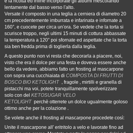
e la ricotta ed infine incorporate gli albumi mescolando
lentamente dal basso verso l'alto.
Versate il composto in una teglia a cerniera di diametro 20
cm precedentemente imburrata e infarinata e infornate a
160°, e cuocete per circa un'ora. Se vedete che la torta si
scurisce troppo, negli ultimi 15 minuti di cottura abbassate
la temperatura a 120°
poi sfornate ed aspettate che la torta
sia ben fredda prima di toglierla dalla teglia.
A questo punto non vi resta che decorarla a piacere, noi,
visto che era il dolce per una festa e doveva essere anche
bello da vedere, abbiamo fatto un
frosting al mascarpone
con sopra una cucchiaiata di
COMPOSTA DI FRUTTI DI
BOSCO BIO KETOLIGHT
, fragole , mirtilli e granella di
pistacchi ma voi, potete tranquillamente spolverizzare
solo
con del
KETOSUGAR VELO
KETOLIGHT
perchè otterrete un dolce ugualmente goloso
ottimo anche per la colazione .
Se volete anche il frosting al mascarpone procedete così:
Unite il mascarpone all’ eritritolo a velo e lavorate fino ad