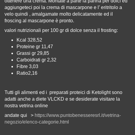
ottenere una crema. Montate a parte la panna per dolci ed
aggiungeteci poi la crema di mascarpone e l’ eritritolo a
velo quindi , amalgamate molto delicatamente ed iI
froscing al mascarpone è pronto.
valori nutrizionali per 100 gr di dolce senza il frosting:
Kcal 328,52
Proteine gr 11,47
Grassi gr 29,85
Carboidrati gr 2,32
Fibre 3,03
Ratio2,16
Tutti gli alimenti ed i preparati proteici di Ketolight sono
adatti anche a diete VLCKD e se desiderate visitare la
nostra vetrina online
andate qui >
https://www.puntobenesseresrl.it/vetrina-
negozio/elenco-categorie.html