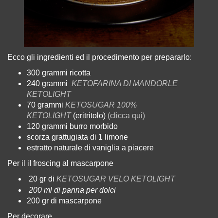
Ecco gli ingredienti ed il procedimento per prepararlo:
300 grammi
ricotta
240 grammi
KETOFARINA DI MANDORLE
KETOLIGHT
70 grammi
KETOSUGAR 100%
KETOLIGHT
(eritritolo)
(clicca qui)
120 grammi
burro morbido
scorza grattugiata di 1 limone
estratto naturale di vaniglia a piacere
Per il
iI froscing al mascarpone
20 gr di
KETOSUGAR VELO KETOLIGHT
200 ml di
panna per dolci
200 gr di
mascarpone
Per decorare