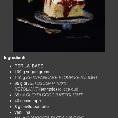
Ingredienti
PER LA
BASE
190 g yogurt greco
110 g
KETOPANCAKE FLOUR KETOLIGHT
65 g di
KETOSUGAR 100%
KETOLIGHT
(eritritolo)
(clicca qui)
65 ml
OLIO DI COCCO KETOLIGHT
40 cocco rapé
8 g lievito per torte
vanillina
150 g
COMPOSTA DI FRAGOLE BIO