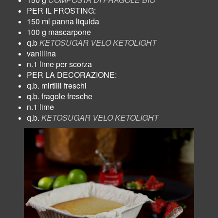
PER IL FROSTING:
150 ml panna liquida
100 g mascarpone
q.b
KETOSUGAR VELO KETOLIGHT
vanillina
n.1 lime per scorza
PER LA DECORAZIONE:
q.b. mirtilli freschi
q.b. fragole fresche
n.1 lime
q.b.
KETOSUGAR VELO KETOLIGHT