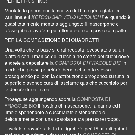
PER IL FROSTING:
Montate la panna con la scorza del lime grattugiata, la
vanillina e il
KETOSUGAR VELO KETOLIGHT
e quando
è
quasi totalmente montata aggiungete il mascarpone e
proseguite a lavorare per ottenere un composto compatto.
PER LA COMPOSIZIONE DEI QUADROTTI
Una volta che la base si è raffreddata rovesciatela su un
piatto e con il manico del cucchiaino create dei buchi dove
andrete a depositare la
COMPOSTA DI FRAGOLE BIO
in
modo che possa penetrare bene nella torta stessa
proseguendo poi con la distribuzione omogenea su tutta la
superficie avendo cura di lasciarne qualche cucchiaio per
la decorazione finale.
Proseguite aggiungendo sopra la
COMPOSTA DI
FRAGOLE BIO
il frosting di mascarpone, la panna ed il
lime disponendolo a cucchiaiate e stendendolo
delicatamente con una spatola senza pressare troppo.
Lasciate riposare la torta in frigorifero per 15 minuti quindi