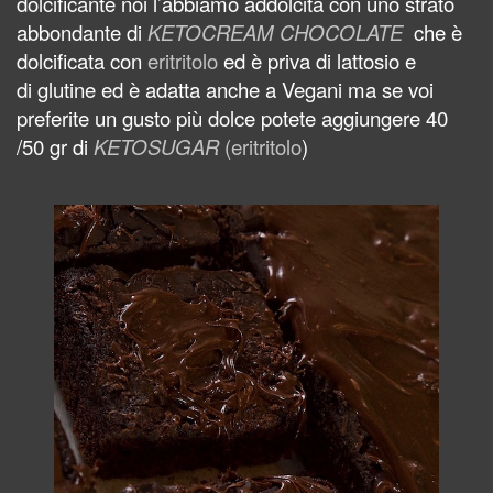
dolcificante noi l’abbiamo addolcita con uno strato
abbondante di
KETOCREAM CHOCOLATE
che è
dolcificata con
eritritolo
ed è priva di
lattosio e
di
glutine
ed è adatta anche a
Vegani ma se voi
preferite un gusto più dolce potete aggiungere 40
/50 gr di
KETOSUGAR
(eritritolo
)