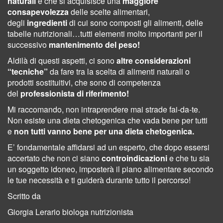
naturali
è che si acquisisce una
maggiore
consapevolezza
delle scelte alimentari,
degli
ingredienti
di cui sono composti gli alimenti, delle
tabelle nutrizionali…tutti elementi molto importanti per il
successivo
mantenimento del peso!
Aldilà di questi aspetti, ci sono
altre considerazioni
“tecniche”
da fare tra la scelta di alimenti naturali o
prodotti sostituitivi, che sono di competenza
del
professionista di riferimento!
Mi raccomando, non intraprendere mai strade fai-da-te.
Non esiste una dieta chetogenica che vada bene per tutti
e
non tutti vanno bene per una dieta chetogenica.
E’ fondamentale affidarsi ad un esperto, che dopo essersi
accertato che non ci siano
controindicazioni
e che tu sia
un soggetto idoneo, imposterà il piano alimentare secondo
le tue necessità e ti guiderà durante tutto il percorso!
Scritto da
Giorgia Lerario biologa nutrizionista