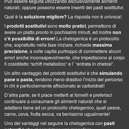
Può essere seguita utilizzando esclusivamente alimenti
naturali, oppure possono essere inseriti dei pasti sostitutivi.
Qual è la
soluzione migliore?
La risposta non è univoca!
I
prodotti sostitutivi
sono
molto pratici
, permettono di
avere un piatto pronto in pochissimi minuti, ed inoltre
non
c’è possibilità di errore!
La chetogenica è un protocollo
che, soprattutto nella fase iniziare, richiede
massima
precisione
, a volte capita purtroppo di commettere alcuni
errori anche inconsapevolmente, che impediscono al corpo
il cosiddetto “schift metabolico” e l’ “entrata in chetosi”.
Un altro vantaggio dei prodotti sostitutivi è che
simulando
pane o pasta,
rendono meno drastico l’inizio del percorso
in chi è particolarmente affezionato ai carboidrati!
D’altra parte, se ti piace metterti ai fornelli e preferisci
continuare a consumare gli alimenti naturali che si
adattano bene ad un protocollo chetogenico, quali pesce,
carne, uova, frutta secca, va benissimo ugualmente!
Uno dei vantaggi nel seguire la chetogenica con
pasti