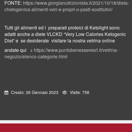
FONTE:
https://www.giorgianutrizionista.it/2021/10/18/dieta-
chetogenica-alimenti-veri-e-propri-o-pasti-sostitutivi/
Tutti gli alimenti ed i preparati proteici di Ketolight sono
adatti anche a diete VLCKD “Very Low Calories Ketogenic
Diet” e se desiderate visitare la nostra vetrina online
andate qui >
https://www.puntobenesseresrl.it/vetrina-
negozio/elenco-categorie.html
Creato: 26 Gennaio 2023
Visite: 758