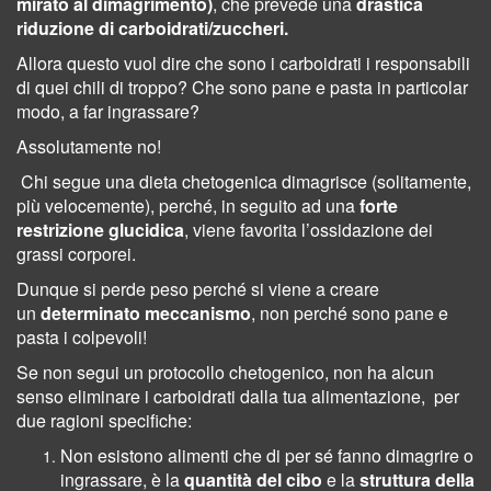
mirato al dimagrimento)
, che prevede una
drastica
riduzione di carboidrati/zuccheri.
Allora questo vuol dire che sono i carboidrati i responsabili
di quei chili di troppo? Che sono pane e pasta in particolar
modo, a far ingrassare?
Assolutamente no!
Chi segue una dieta chetogenica dimagrisce (solitamente,
più velocemente), perché, in seguito ad una
forte
restrizione glucidica
, viene favorita l’ossidazione dei
grassi corporei.
Dunque si perde peso perché si viene a creare
un
determinato meccanismo
, non perché sono pane e
pasta i colpevoli!
Se non segui un protocollo chetogenico, non ha alcun
senso eliminare i carboidrati dalla tua alimentazione, per
due ragioni specifiche:
Non esistono alimenti che di per sé fanno dimagrire o
ingrassare, è la
quantità del cibo
e la
struttura della