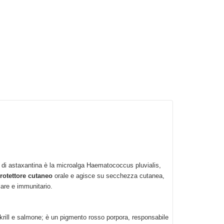
te di astaxantina è la microalga Haematococcus pluvialis,
rotettore cutaneo
orale e agisce su secchezza cutanea,
lare e immunitario.
 krill e salmone; è un pigmento rosso porpora, responsabile