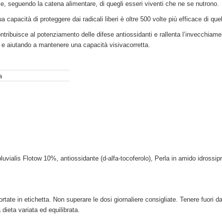
 e, seguendo la catena alimentare, di quegli esseri viventi che ne se nutrono.
a capacità di proteggere dai radicali liberi è oltre 500 volte più efficace di que
ntribuisce al potenziamento delle difese antiossidanti e rallenta l’invecchiamen
la e aiutando a mantenere una capacità visivacorretta.
a
vialis Flotow 10%, antiossidante (d-alfa-tocoferolo), Perla in amido idrossiprop
ate in etichetta. Non superare le dosi giornaliere consigliate. Tenere fuori dall
 dieta variata ed equilibrata.