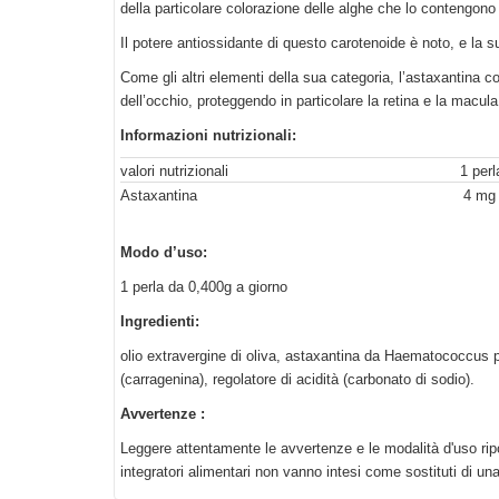
della particolare colorazione delle alghe che lo contengono
Il potere antiossidante di questo carotenoide è noto, e la su
Come gli altri elementi della sua categoria, l’astaxantina co
dell’occhio, proteggendo in particolare la retina e la macu
Informazioni nutrizionali:​
valori nutrizionali
1 perl
Astaxantina
4 mg
Modo d’uso:
1 perla da 0,400g a giorno
Ingredienti:
olio extravergine di oliva, astaxantina da Haematococcus plu
(carragenina), regolatore di acidità (carbonato di sodio).
Avvertenze :
Leggere attentamente le avvertenze e le modalità d'uso riport
integratori alimentari non vanno intesi come sostituti di una