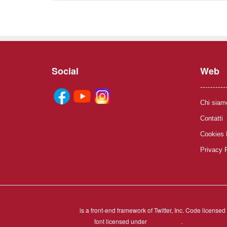
Social
Web
----------
Chi siam
Contatti
Cookies 
Privacy 
Bootstrap
is a front-end framework of Twitter, Inc. Code license
Font Awesome
font licensed under
SIL OFL 1.1
.