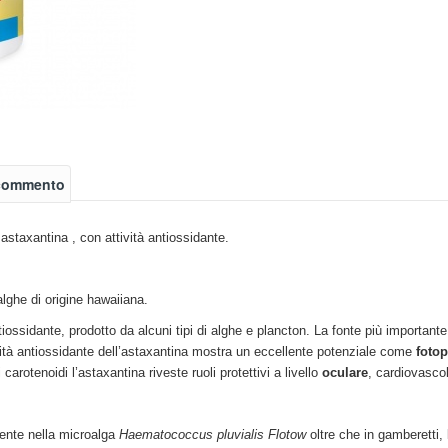
 commento
astaxantina , con attività antiossidante.
lghe di origine hawaiiana.
tiossidante, prodotto da alcuni tipi di alghe e plancton. La fonte più importan
ità antiossidante dell’astaxantina mostra un eccellente potenziale come
fotop
 carotenoidi l’astaxantina riveste ruoli protettivi a livello
oculare
, cardiovasco
sente nella microalga
Haematococcus pluvialis Flotow
oltre che in gamberetti,