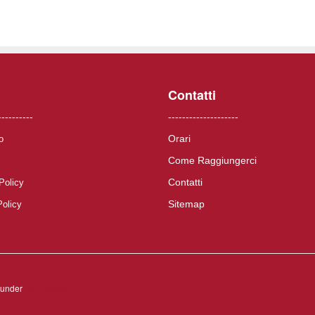
Contatti
----------
--------------------
Orari
o
Come Raggiungerci
Contatti
Policy
Sitemap
Policy
d under
MIT License.