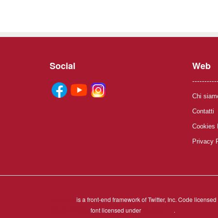
Social
Web
----------
Chi siam
Contatti
Cookies 
Privacy 
Bootstrap
is a front-end framework of Twitter, Inc. Code license
Font Awesome
font licensed under
SIL OFL 1.1
.