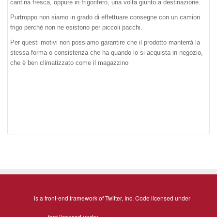
cantina fresca, oppure in frigorifero, una volta giunto a destinazione.
Purtroppo non siamo in grado di effettuare consegne con un camion
frigo perchè non ne esistono per piccoli pacchi.
Per questi motivi non possiamo garantire che il prodotto manterrà la
stessa forma o consistenza che ha quando lo si acquista in negozio,
che è ben climatizzato come il magazzino
Bootstrap
is a front-end framework of Twitter, Inc. Code licensed under
MIT
License.
Font Awesome
font licensed under
SIL OFL 1.1
.