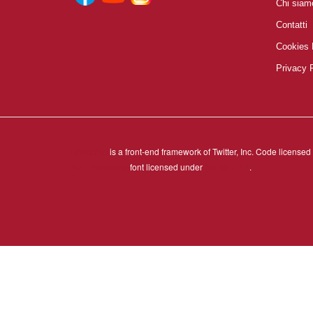
Chi siam
Contatti
Cookies 
Privacy 
Bootstrap
is a front-end framework of Twitter, Inc. Code license
Font Awesome
font licensed under
SIL OFL 1.1
.