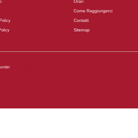
Orari
o
Come Raggiungerci
Contatti
Policy
Sitemap
Policy
d under
MIT License.