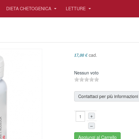
DIETA CHETOGENICA
LETTURE
cad.
17,00 €
Nessun voto
Contattaci per più informazioni
+
–
Aggiungi al Carrello