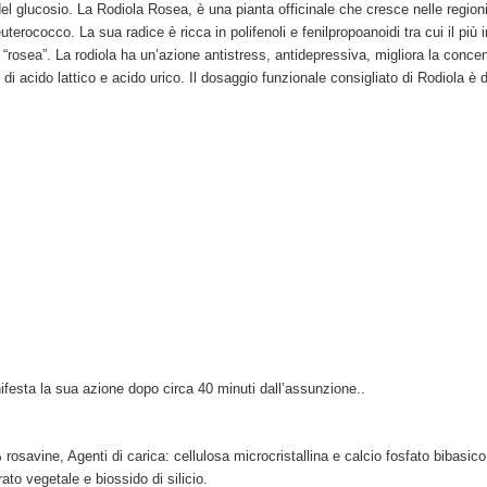
l glucosio. La Rodiola Rosea, è una pianta officinale che cresce nelle regioni d
rococco. La sua radice è ricca in polifenoli e fenilpropoanoidi tra cui il più im
à “rosea”. La rodiola ha un’azione antistress, antidepressiva, migliora la concent
 di acido lattico e acido urico. Il dosaggio funzionale consigliato di Rodiola è
esta la sua azione dopo circa 40 minuti dall’assunzione..
% rosavine, Agenti di carica: cellulosa microcristallina e calcio fosfato bibasi
to vegetale e biossido di silicio.