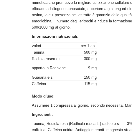
mimetica che promuove la migliore utilizzazione cellulare de
efficace adattogeno conosciuto, superiore a ginseng ed eleute
rosina, la cui presenza nell’estratto è garanzia della qualit
emoglobina, il numero degli eritrociti e riduce la formazione
500/1000 mg al giorno.
Informazioni nutrizionali:
valori
per 1 cps
Taurina
500 mg
Rodiola rosea e.s.
300 mg
apporto in Rosavine
9 mg
Guaranà e.s
150 mg
Caffeina
115 mg
Modo d'uso:
Assumere 1 compressa al giorno, secondo necessità. Manif
Ingredienti:
Taurina, Rodiola rosa (Rodhiola rosea L.) radice e.s. tit. 3
caffeina, Caffeina anidra, Antiagglomeranti: magnesio steara