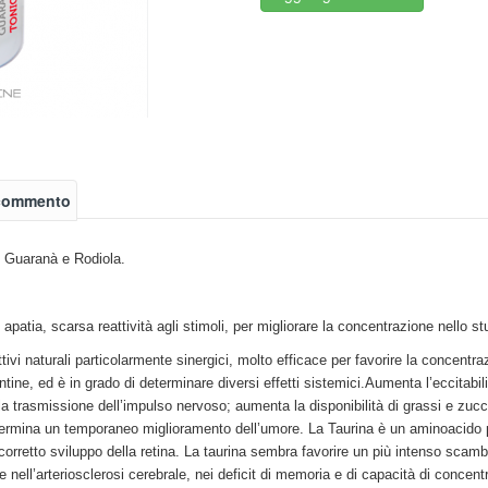
 commento
, Guaranà e Rodiola.
patia, scarsa reattività agli stimoli, per migliorare la concentrazione nello st
ivi naturali particolarmente sinergici, molto efficace per favorire la concentrazio
tine, ed è in grado di determinare diversi effetti sistemici.Aumenta l’eccitabi
do la trasmissione dell’impulso nervoso; aumenta la disponibilità di grassi e z
etermina un temporaneo miglioramento dell’umore. La Taurina è un aminoacido pr
corretto sviluppo della retina. La taurina sembra favorire un più intenso scambi
 nell’arteriosclerosi cerebrale, nei deficit di memoria e di capacità di concentr