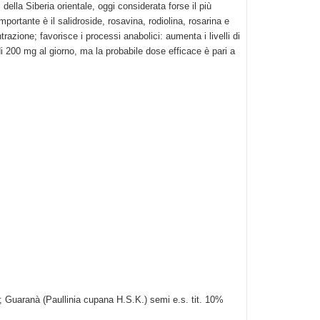
ella Siberia orientale, oggi considerata forse il più
portante è il salidroside, rosavina, rodiolina, rosarina e
razione; favorisce i processi anabolici: aumenta i livelli di
 di 200 mg al giorno, ma la probabile dose efficace è pari a
co; Guaranà (Paullinia cupana H.S.K.) semi e.s. tit. 10%