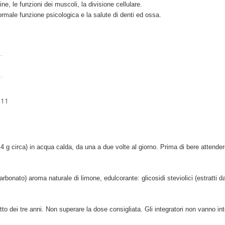
ne, le funzioni dei muscoli, la divisione cellulare.
ale funzione psicologica e la salute di denti ed ossa.
2011
g circa) in acqua calda, da una a due volte al giorno. Prima di bere attendere
onato) aroma naturale di limone, edulcorante: glicosidi steviolici (estratti da
tto dei tre anni.
Non superare la dose consigliata.
Gli integratori non vanno int