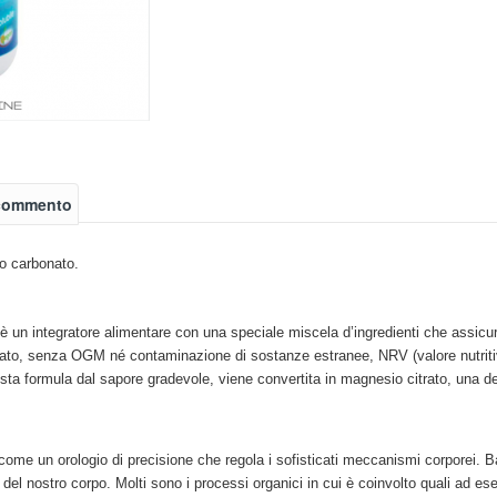
 commento
io carbonato.
t è un integratore alimentare con una speciale miscela d’ingredienti che assic
ato, senza OGM né contaminazione di sostanze estranee, NRV (valore nutritivo
esta formula dal sapore gradevole, viene convertita in magnesio citrato, una 
come un orologio di precisione che regola i sofisticati meccanismi corporei. Ba
el nostro corpo. Molti sono i processi organici in cui è coinvolto quali ad esemp