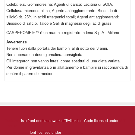
Colebr. e.s. Gommoresina; Agenti di carica: Lecitina di SOIA,
Cellulosa microcristallina; Agente antiagglomerante: Biossido di
silicio) tit. 25% in acidi triterpenici totali; Agenti antiagglomeranti:
Biossido di silicio, Talco e Sali di magnesio degli acidi grassi.
CASPEROME® ** è un marchio registrato Indena S.p.A - Milano
Avvertenze
Tenere fuori dalla portata dei bambini al di sotto dei 3 anni.
Non superare la dose giornaliera consigliata.
Gli integratori non vanno intesi come sostituti di una dieta variata.
Per donne in gravidanza o in allattamento e bambini si raccomanda di
sentire il parere del medico.
Bootstrap
is a front-end framework of Twitter, Inc. Code licensed under
MIT
License.
Font Awesome
font licensed under
SIL OFL 1.1
.