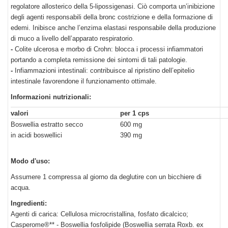
regolatore allosterico della 5-lipossigenasi. Ciò comporta un’inibizione
degli agenti responsabili della bronc costrizione e della formazione di
edemi. Inibisce anche l’enzima elastasi responsabile della produzione
di muco a livello dell’apparato respiratorio.
-
Colite ulcerosa e morbo di Crohn: blocca i processi infiammatori
portando a completa remissione dei sintomi di tali patologie.
-
Infiammazioni intestinali: contribuisce al ripristino dell’epitelio
intestinale favorendone il funzionamento ottimale.
Informazioni nutrizionali:
valori
per 1 cps
Boswellia estratto secco
600 mg
in acidi boswellici
390 mg
Modo d'uso:
Assumere 1 compressa al giorno da deglutire con un bicchiere di
acqua.
Ingredienti:
Agenti di carica: Cellulosa microcristallina, fosfato dicalcico;
Casperome®** - Boswellia fosfolipide (Boswellia serrata Roxb. ex