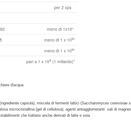
per 2 cps
i SP92
meno di 1x10°
9
75
meno di 1 x 10
*
9
meno di 1 x 10
*
9
pari a 1 x 10
(1 miliardo)*
chiere d'acqua.
 (ingrediente capsula), miscela di fermenti lattici (Saccharomyces cerevisi
losa microcristallina (gel di cellulosa); agenti antiagglomeranti: sali di magnesi
tabilimenti che trattano anche derivati di latte e soia.