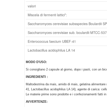
valori
Miscela di fermenti lattici*:
Saccharomyces cerevisiae subsspecies Boulardi
Saccharomyces cerevisiae sub. boulardii MTCC-53
Enterococcus faecium UBEF-41
Lactobacillus acidophilus LA 14
MODO D'USO:
Si consigliano 2 capsule al giorno, dopo i pasti, con un bic
INGREDIENTI :
Maltodestrina da mais, amido di mais, gelatina alimentare
41, Lactobacillus acidophilus LA 14); agente di carica: cellu
Le materie prime sono prodotte e i confezionamenti fatti in s
AVVERTENZE: