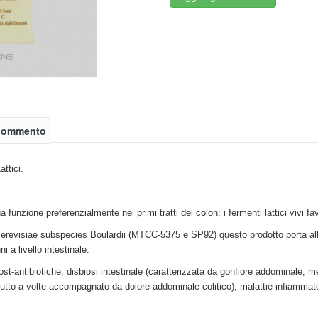
 commento
ttici.
funzione preferenzialmente nei primi tratti del colon; i fermenti lattici vivi favo
revisiae subspecies Boulardii (MTCC-5375 e SP92) questo prodotto porta alla
 a livello intestinale.
post-antibiotiche, disbiosi intestinale (caratterizzata da gonfiore addominale, m
l tutto a volte accompagnato da dolore addominale colitico), malattie infiammatori