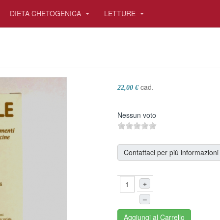
DIETA CHETOGENICA
LETTURE
cad.
22,00 €
Nessun voto
Contattaci per più informazioni
+
–
Aggiungi al Carrello