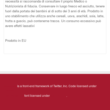
necessità si raccomanda di consultare il proprio Medico o
Nutrizionista di fiducia. Conservare in luogo fresco ed asciutto, tenere
fuori dalla portata dei bambini al di sotto dei 3 anni di età. Prodotto in
uno stabilimento che utilizza anche cereali, uova, arachidi, soia, latte,
frutta a guscio, può contenerne tracce. Un consumo eccessivo può
avere effetti lassativi
Prodotto in EU
Bootstrap
is a front-end framework of Twitter, Inc. Code licensed under
MIT
License.
Font Awesome
font licensed under
SIL OFL 1.1
.