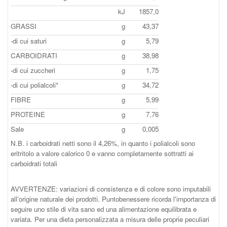
kJ
1857,0
GRASSI
g
43,37
-di cui saturi
g
5,79
CARBOIDRATI
g
38,98
-di cui zuccheri
g
1,75
-di cui polialcoli*
g
34,72
FIBRE
g
5,99
PROTEINE
g
7,76
Sale
g
0,005
N.B. i carboidrati netti sono il 4,26%, in quanto i polialcoli sono
eritritolo a valore calorico 0 e vanno completamente sottratti ai
carboidrati totali
AVVERTENZE: variazioni di consistenza e di colore sono imputabili
all'origine naturale dei prodotti. Puntobenessere ricorda l'importanza di
seguire uno stile di vita sano ed una alimentazione equilibrata e
variata. Per una dieta personalizzata a misura delle proprie peculiari