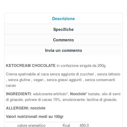
Descrizione
Specifiche
Commento
Invia un commento
KETOCREAM CHOCOLATE
in confezione singola da 200g
Crema spalmabile al caca senza aggiunta di zuccheri , senza lattosio
, senza glutine , vegan , senza grassi aggiunti , senza conservanti
cacao
INGREDIENTI
: edulcorante:eritritolo*,
Nocciole*
tostate, olio di semi
di girasole, polvere di cacao 15%, emulsionante: lecitina di girasole.
ALLERGENI: nocciole
Valori nutrizionali medi su 100gr
valore energetico
Kcal
450,0