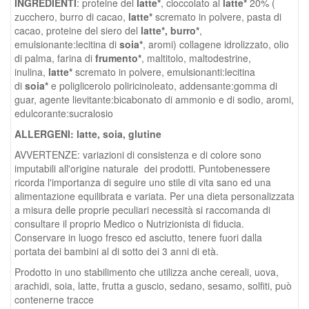
INGREDIENTI
: proteine del
latte*
, cioccolato al
latte*
20% (
zucchero, burro di cacao,
latte*
scremato in polvere, pasta di
cacao, proteine del siero del
latte*, burro*
,
emulsionante:lecitina di
soia*
, aromi) collagene idrolizzato, olio
di palma, farina di
frumento*
, maltitolo, maltodestrine,
inulina,
latte*
scremato in polvere, emulsionanti:lecitina
di
soia*
e poliglicerolo poliricinoleato, addensante:gomma di
guar, agente lievitante:bicabonato di ammonio e di sodio, aromi,
edulcorante:sucralosio
ALLERGENI: latte, soia, glutine
AVVERTENZE: variazioni di consistenza e di colore sono
imputabili all'origine naturale dei prodotti. Puntobenessere
ricorda l'importanza di seguire uno stile di vita sano ed una
alimentazione equilibrata e variata. Per una dieta personalizzata
a misura delle proprie peculiari necessità si raccomanda di
consultare il proprio Medico o Nutrizionista di fiducia.
Conservare in luogo fresco ed asciutto, tenere fuori dalla
portata dei bambini al di sotto dei 3 anni di età.
Prodotto in uno stabilimento che utilizza anche cereali, uova,
arachidi, soia, latte, frutta a guscio, sedano, sesamo, solfiti, può
contenerne tracce