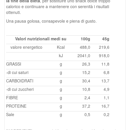
la fine della dieta
, per sostituire uno snack dolce troppo
calorico e continuare a mantenere con serenità i risultati
ottenuti.
Una pausa golosa, consapevole e piena di gusto.
Valori nutrizionali medi su
100g
45g
valore energetico
Kcal
488,0
219,6
kJ
2041,0
918,0
GRASSI
g
26,3
11,8
-di cui saturi
g
15,2
6,8
CARBOIDRATI
g
30,4
13,7
-di cui zuccheri
g
10,8
4,9
FIBRE
g
2,4
1,1
PROTEINE
g
37,2
16,7
Sale
g
0,5
0,2