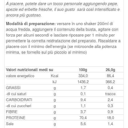
A piacere, potete dare un tocco personale aggiungendo pepe,
spezie ed erbette fresche, il suo gusto sarà così intensificato e
ancora più gustoso.
Modalità di preparazione:
versare in uno shaker 200ml di
acqua fredda, aggiungere il contenuto della busta, agitare con
forza per alcuni secondi e lasciare riposare per 1 minuto per
permettere la corretta reidratazione del preparato. Riscaldare a
piacere con il minimo dell'energia (se microonde alla potenza
minima, se fornello sul più piccolo al minimo)
Valori nutrizionali medi su
100g
26,0g
valore energetico
Kcal
334,0
86,4
kJ
1436,2
366,2
GRASSI
g
1,7
0,4
-di cui saturi
g
0,1
tracce
CARBOIDRATI
g
9,4
2,4
-di cui zuccheri
g
1,1
0,3
FIBRE
g
3,7
0,9
PROTEINE
g
70,4
18,0
Sale
g
5,6
1,4