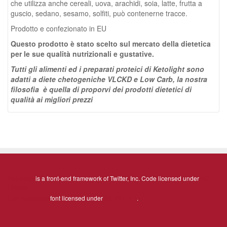
che utilizza anche cereali, uova, arachidi, soia, latte, frutta a
guscio, sedano, sesamo, solfiti, può contenerne tracce.
Prodotto e confezionato in EU
Questo prodotto è stato scelto sul mercato della dietetica
per le sue qualità nutrizionali e gustative.
Tutti gli alimenti ed i preparati proteici di Ketolight sono
adatti a diete chetogeniche VLCKD e Low Carb, la nostra
filosofia è quella di proporvi dei prodotti dietetici di
qualità ai migliori prezzi
Bootstrap
is a front-end framework of Twitter, Inc. Code licensed under
MIT
License.
Font Awesome
font licensed under
SIL OFL 1.1
.