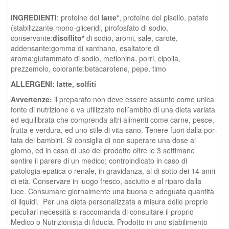
INGREDIENTI
: proteine del
latte*
, proteine del pisello, patate
(stabilizzante mono-gliceridi, pirofosfato di sodio,
conservante:
disoflito*
di sodio, aromi, sale, carote,
addensante:gomma di xanthano, esaltatore di
aroma:glutammato di sodio, metionina, porri, cipolla,
prezzemolo, colorante:betacarotene, pepe, timo
ALLERGENI: latte, solfiti
Avvertenze:
il preparato non deve essere assunto come unica
fonte di nutrizione e va utilizzato nell’ambito di una dieta variata
ed equilibrata che comprenda altri alimenti come carne, pesce,
frutta e verdura, ed uno stile di vita sano. Te­nere fuori dalla por­
tata dei bambini. Si consiglia di non superare una dose al
giorno, ed in caso di uso del prodotto oltre le 3 settimane
sentire il parere di un medico; controindicato in caso di
patologia epatica o renale, in gravidanza, al di sotto dei 14 anni
di età. Conservare in luogo fresco, asciutto e al riparo dalla
luce. Consumare giornalmente una buona e adeguata quantità
di liquidi. Per una dieta personalizzata a misura delle proprie
peculiari necessità si raccomanda di consultare il proprio
Medico o Nutrizionista di fiducia. Prodotto in uno stabilimento