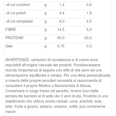
-di cui zuccheri
g
1,4
0,6
-di cui polioli
g
4,4
1,8
-di cui complessi
g
6,0
2,5
FIBRE
g
14,5
5,9
PROTEINE
g
50,0
20,0
Sale
g
0,75
0,3
AVVERTENZE: variazioni di consistenza e di colore sono
imputabili all'origine naturale dei prodotti. Puntobenessere
ricorda l'importanza di seguire uno stile di vita sano ed una
alimentazione equilibrata e variata. Per una dieta personalizzata
a misura delle proprie peculiari necessità si raccomanda di
consultare il proprio Medico o Nutrizionista di fiducia.
Conservare in luogo fresco ed asciutto, tenere fuori dalla
portata dei bambini al di sotto dei 3 anni di età. Prodotto in uno
stabilimento che utilizza anche cereali, uova, arachidi, soia,
latte, frutta a guscio, sedano, sesamo, solfiti, può contenerne
tracce