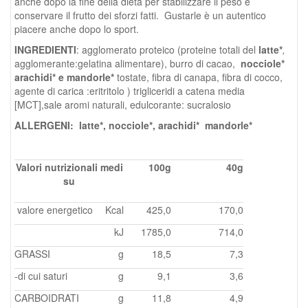
anche dopo la fine della dieta per stabilizzare il peso e
conservare il frutto dei sforzi
fatti. Gustarle è
un autentico
piacere anche dopo lo sport.
INGREDIENTI
: agglomerato proteico (proteine totali del
latte*
,
agglomerante:gelatina alimentare), burro di cacao,
nocciole*
arachidi* e mandorle*
tostate, fibra di canapa, fibra di cocco,
agente di carica :eritritolo ) trigliceridi a catena media
[MCT],sale aromi naturali, edulcorante: sucralosio
ALLERGENI: latte*, nocciole*, arachidi* mandorle*
Valori nutrizionali medi
100g
40g
su
valore energetico
Kcal
425,0
170,0
kJ
1785,0
714,0
GRASSI
g
18,5
7,3
-di cui saturi
g
9,1
3,6
CARBOIDRATI
g
11,8
4,9