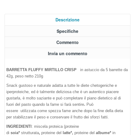
Descrizione
Specifiche
Commento
Invia un commento
BARRETTA FLUFFY MIRTILLO CRISP
in astuccio da 5 barrette da
42g, peso netto 210g
Snack gustoso e naturale
adatta a tutte le diete chetogeniche e
iperproteiche, ed è talmente deliziosa
che è un autentico piacere
gustarla,
è molto saziante e può completare il piano dietetico al di
fuori del pasto quando
l
a fame si farà sentire
.
Può
essere
utilizzata come spezza fame anche dopo la fine della dieta
per stabilizzare il peso e conservare il frutto dei sforzi
fatti.
INGREDIENTI
: miscela proteica (proteine
di
soia*
strutturata
,
proteine del
latte*,
proteine del
albume
*
in