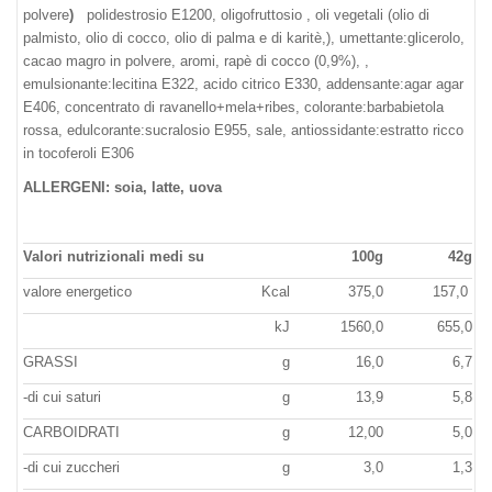
polvere
)
polidestrosio E1200, oligofruttosio , oli vegetali (olio di
palmisto, olio di cocco, olio di palma e di karitè,), umettante:glicerolo,
cacao magro in polvere, aromi, rapè di cocco (0,9%), ,
emulsionante:lecitina E322, acido citrico E330, addensante:agar agar
E406, concentrato di ravanello+mela+ribes, colorante:barbabietola
rossa, edulcorante:sucralosio E955, sale, antiossidante:estratto ricco
in tocoferoli E306
ALLERGENI: soia, latte, uova
Valori nutrizionali medi su
100g
42g
valore energetico
Kcal
375,0
157,0
kJ
1560,0
655,0
GRASSI
g
16,0
6,7
-di cui saturi
g
13,9
5,8
CARBOIDRATI
g
12,00
5,0
-di cui zuccheri
g
3,0
1,3