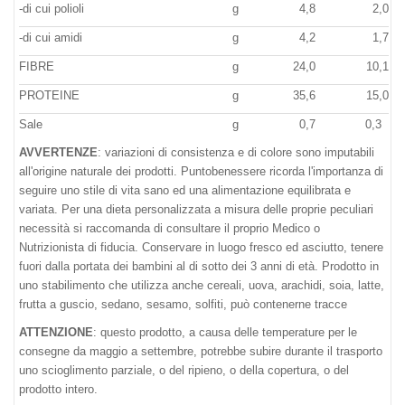
-di cui polioli
g
4,8
2,0
-di cui amidi
g
4,2
1,7
FIBRE
g
24,0
10,1
PROTEINE
g
35,6
15,0
Sale
g
0,7
0,3
AVVERTENZE
: variazioni di consistenza e di colore sono imputabili
all'origine naturale dei prodotti. Puntobenessere ricorda l'importanza di
seguire uno stile di vita sano ed una alimentazione equilibrata e
variata. Per una dieta personalizzata a misura delle proprie peculiari
necessità si raccomanda di consultare il proprio Medico o
Nutrizionista di fiducia. Conservare in luogo fresco ed asciutto, tenere
fuori dalla portata dei bambini al di sotto dei 3 anni di età. Prodotto in
uno stabilimento che utilizza anche cereali, uova, arachidi, soia, latte,
frutta a guscio, sedano, sesamo, solfiti, può contenerne tracce
ATTENZIONE
: questo prodotto, a causa delle temperature per le
consegne da maggio a settembre, potrebbe subire durante il trasporto
uno scioglimento parziale, o del ripieno, o della copertura, o del
prodotto intero.