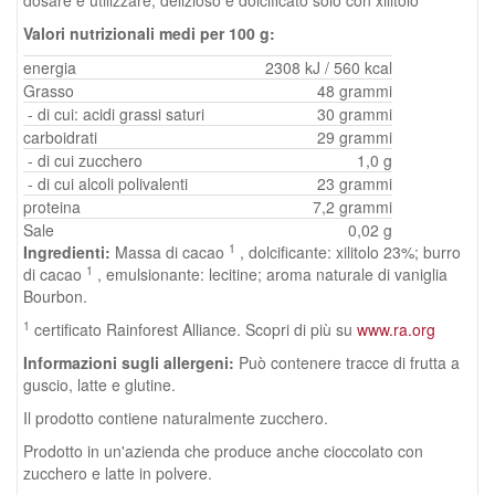
Valori nutrizionali medi per 100 g:
energia
2308 kJ / 560 kcal
Grasso
48 grammi
- di cui: acidi grassi saturi
30 grammi
carboidrati
29 grammi
- di cui zucchero
1,0 g
- di cui alcoli polivalenti
23 grammi
proteina
7,2 grammi
Sale
0,02 g
1
Ingredienti:
Massa di cacao
, dolcificante: xilitolo 23%; burro
1
di cacao
, emulsionante: lecitine; aroma naturale di vaniglia
Bourbon.
1
certificato Rainforest Alliance. Scopri di più su
www.ra.org
Informazioni sugli allergeni:
Può contenere tracce di frutta a
guscio, latte e glutine.
Il prodotto contiene naturalmente zucchero.
Prodotto in un'azienda che produce anche cioccolato con
zucchero e latte in polvere.