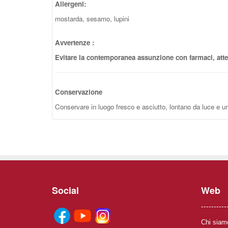
Allergeni:
mostarda, sesamo, lupini
Avvertenze :
Evitare la contemporanea assunzione con farmaci, atten
Conservazione
Conservare in luogo fresco e asciutto, lontano da luce e um
Social
Web
----------
Chi siam