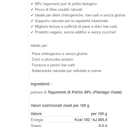
✔ 99% tegumenti puri di psillio biologico
✔ Ricco di fibre solubili naturali
✔ Ideale per diete chetogeniche, low-carb e senza glutine
✔ Supporto naturale per la regolarità intestinale
✔ Migliora texture e sofficità di pane e dolci low-carb
✔ Prodotto vegano, senza additivi e senza zuccheri
Ideale per:
Pane chetogenico e senza glutine
Dolci e plumcake proteici
Focacce e panini low-carb
Addensante naturale per vellutate e creme
Ingredienti :
polvere di
Tegumenti di Psillio 99% (
Plantago Ovata
)
Valori nutrizionali medi per 100 g
Valore
per 100 g
Energia
Kcal 192 / kJ 805,4
Grassi
0,5 g