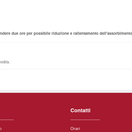
dere due ore per possibile riduzione e rallentamento dell'assorbimento 
idità.
Contatti
----------
--------------------
Orari
o