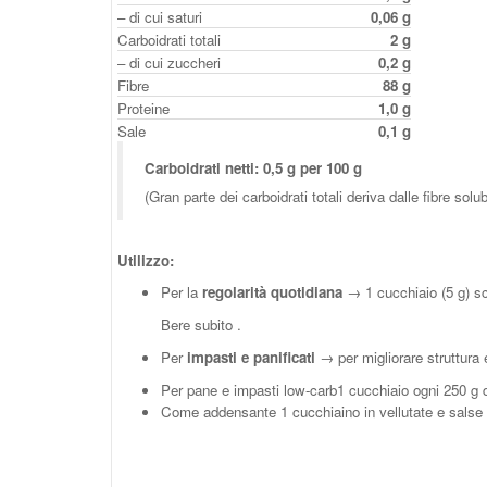
– di cui saturi
0,06 g
Carboidrati totali
2 g
– di cui zuccheri
0,2 g
Fibre
88 g
Proteine
1,0 g
Sale
0,1 g
Carboidrati netti: 0,5 g per 100 g
(Gran parte dei carboidrati totali deriva dalle fibre solu
Utilizzo:
Per la
regolarità quotidiana
→ 1 cucchiaio (5 g) sci
Bere subito .
Per
impasti e panificati
→ per migliorare struttura
Per pane e impasti low-carb1 cucchiaio ogni 250 g di 
Come addensante 1 cucchiaino in vellutate e salse