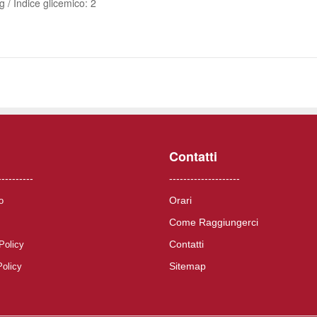
g / Indice glicemico: 2
Contatti
----------
--------------------
Orari
o
Come Raggiungerci
Contatti
Policy
Sitemap
Policy