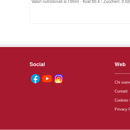
Valori nutrizionali si 100ml - Kcal:50.4 / Zuccheri: 0.02
Social
Web
----------
Chi siam
Contatti
Cookies 
Privacy 