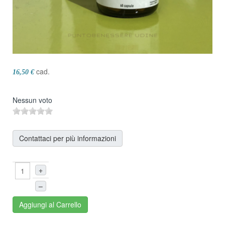
cad.
16,50 €
Nessun voto
Contattaci per più informazioni
+
–
Aggiungi al Carrello