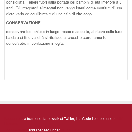
consigliata. Tenere fuori dalla portata dei bambini di età inferiore a 3
anni. Gli integratori alimentari non vanno intesi come sostituti di una
dieta varia ed equilibrata e di uno stile di vita sano.
CONSERVAZIONE
conservare ben chiuso in luogo fresco e asciutto, al riparo dalla luce.
La data di fine validità si riferisce al prodotto correttamente
conservato, in confezione integra.
Bootstrap
is a front-end framework of Twitter, Inc. Code licensed under
MIT
License.
Font Awesome
font licensed under
SIL OFL 1.1
.