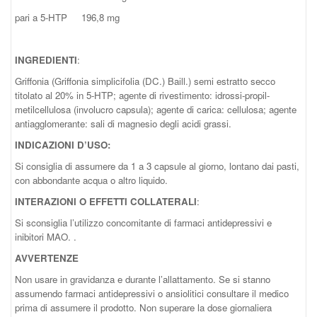
pari a 5-HTP 196,8 mg
INGREDIENTI
:
Griffonia (Griffonia simplicifolia (DC.) Baill.) semi estratto secco
titolato al 20% in 5-HTP; agente di rivestimento: idrossi-propil-
metilcellulosa (involucro capsula); agente di carica: cellulosa; agente
antiagglomerante: sali di magnesio degli acidi grassi.
INDICAZIONI D’USO:
Si consiglia di assumere da 1 a 3 capsule al giorno, lontano dai pasti,
con abbondante acqua o altro liquido.
INTERAZIONI O EFFETTI COLLATERALI
:
Si sconsiglia l’utilizzo concomitante di farmaci antidepressivi e
inibitori MAO. .
AVVERTENZE
Non usare in gravidanza e durante l’allattamento. Se si stanno
assumendo farmaci antidepressivi o ansiolitici consultare il medico
prima di assumere il prodotto. Non superare la dose giornaliera