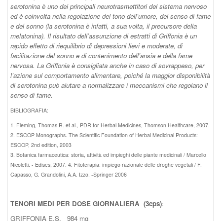
serotonina è uno dei principali neurotrasmettitori del sistema nervoso
ed è coinvolta nella regolazione del tono dell’umore, del senso di fame
e del sonno (la serotonina è infatti, a sua volta, il precursore della
melatonina). Il risultato dell’assunzione di estratti di Griffonia è un
rapido effetto di riequilibrio di depressioni lievi e moderate, di
facilitazione del sonno e di contenimento dell’ansia e della fame
nervosa. La Griffonia è consigliata anche in caso di sovrappeso, per
l’azione sul comportamento alimentare, poiché la maggior disponibilità
di serotonina può aiutare a normalizzare i meccanismi che regolano il
senso di fame.
BIBLIOGRAFIA:
1. Fleming, Thomas R. et al., PDR for Herbal Medicines, Thomson Healthcare, 2007.
2. ESCOP Monographs. The Scientific Foundation of Herbal Medicinal Products:
ESCOP, 2nd edition, 2003
3. Botanica farmaceutica: storia, attività ed impieghi delle piante medicinali / Marcello
Nicoletti. - Edises, 2007. 4. Fitoterapia: impiego razionale delle droghe vegetali / F.
Capasso, G. Grandolini, A.A. Izzo. -Springer 2006
TENORI MEDI PER DOSE GIORNALIERA (3cps)
:
GRIFFONIA E.S. 984 mg