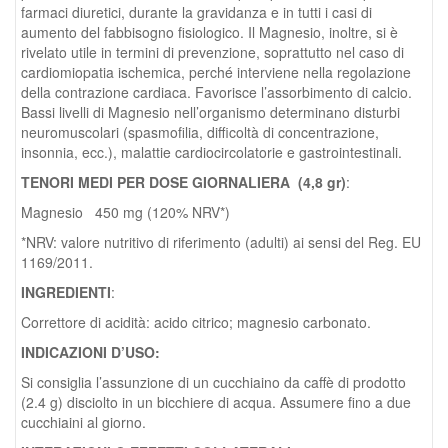
farmaci diuretici, durante la gravidanza e in tutti i casi di
aumento del fabbisogno fisiologico. Il Magnesio, inoltre, si è
rivelato utile in termini di prevenzione, soprattutto nel caso di
cardiomiopatia ischemica, perché interviene nella regolazione
della contrazione cardiaca. Favorisce l’assorbimento di calcio.
Bassi livelli di Magnesio nell’organismo determinano disturbi
neuromuscolari (spasmofilia, difficoltà di concentrazione,
insonnia, ecc.), malattie cardiocircolatorie e gastrointestinali.
TENORI MEDI PER DOSE GIORNALIERA (4,8 gr)
:
Magnesio 450 mg (120% NRV*)
*NRV: valore nutritivo di riferimento (adulti) ai sensi del Reg. EU
1169/2011.
INGREDIENTI
:
Correttore di acidità: acido citrico; magnesio carbonato.
INDICAZIONI D’USO:
Si consiglia l’assunzione di un cucchiaino da caffè di prodotto
(2.4 g) disciolto in un bicchiere di acqua. Assumere fino a due
cucchiaini al giorno.