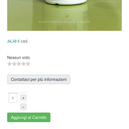
cad.
16,50 €
Nessun voto
Contattaci per più informazioni
+
–
Aggiungi al Carrello