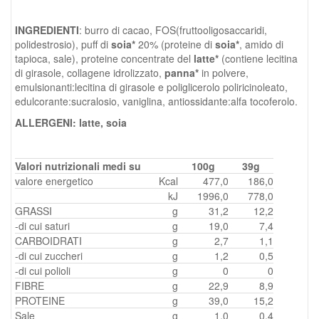
INGREDIENTI
: burro di cacao, FOS(fruttooligosaccaridi,
polidestrosio), puff di
soia*
20% (proteine di
soia*
, amido di
tapioca, sale), proteine concentrate del
latte*
(contiene lecitina
di girasole, collagene idrolizzato,
panna*
in polvere,
emulsionanti:lecitina di girasole e poliglicerolo poliricinoleato,
edulcorante:sucralosio, vaniglina, antiossidante:alfa tocoferolo.
ALLERGENI: latte, soia
Valori nutrizionali medi su
100g
39g
valore energetico
Kcal
477,0
186,0
kJ
1996,0
778,0
GRASSI
g
31,2
12,2
-di cui saturi
g
19,0
7,4
CARBOIDRATI
g
2,7
1,1
-di cui zuccheri
g
1,2
0,5
-di cui polioli
g
0
0
FIBRE
g
22,9
8,9
PROTEINE
g
39,0
15,2
Sale
g
1,0
0,4