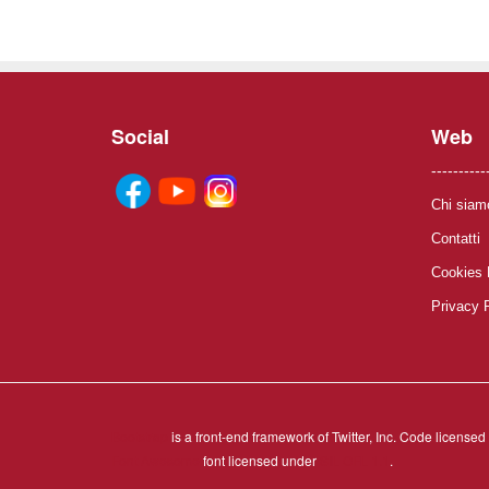
Social
Web
----------
Chi siam
Contatti
Cookies 
Privacy 
Bootstrap
is a front-end framework of Twitter, Inc. Code license
Font Awesome
font licensed under
SIL OFL 1.1
.