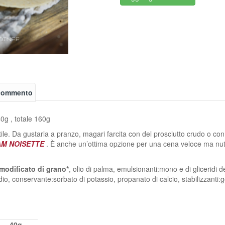
 commento
0g , totale 160g
le. Da gustarla a pranzo, magari farcita con del prosciutto crudo o co
M NOISETTE
. È anche un’ottima opzione per una cena veloce ma nutri
modificato di grano*
, olio di palma, emulsionanti:mono e di gliceridi de
odio, conservante:sorbato di potassio, propanato di calcio, stabilizzanti:g
40g