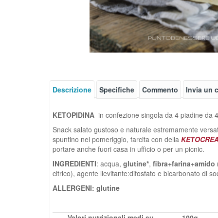
Descrizione
Specifiche
Commento
Invia un
KETOPIDINA
in confezione singola da 4 piadine da 4
Snack salato gustoso e naturale estremamente versati
spuntino nel pomeriggio, farcita con della
KETOCREA
portare anche fuori casa in ufficio o per un picnic.
INGREDIENTI
: acqua,
glutine*
,
fibra+farina+amido 
citrico), agente lievitante:difosfato e bicarbonato di s
ALLERGENI: glutine
Valori nutrizionali medi su
100g