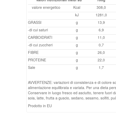
valore energetico
Kcal
308,0
kJ
1281,0
GRASSI
g
13,9
-di cui saturi
g
6,9
CARBOIDRATI
g
11,0
-di cui zuccheri
g
0,7
FIBRE
g
26,0
PROTEINE
g
22,0
Sale
g
1,7
AVVERTENZE: variazioni di consistenza e di colore sono
alimentazione equilibrata e variata. Per una dieta pers
Conservare in luogo fresco ed asciutto, tenere fuori dal
soia, latte, frutta a guscio, sedano, sesamo, solfiti, 
Prodotto in EU