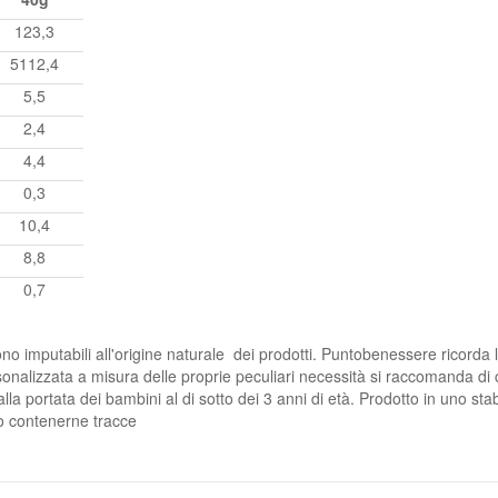
123,3
5112,4
5,5
2,4
4,4
0,3
10,4
8,8
0,7
 imputabili all'origine naturale dei prodotti. Puntobenessere ricorda l
onalizzata a misura delle proprie peculiari necessità si raccomanda di co
la portata dei bambini al di sotto dei 3 anni di età. Prodotto in uno sta
può contenerne tracce