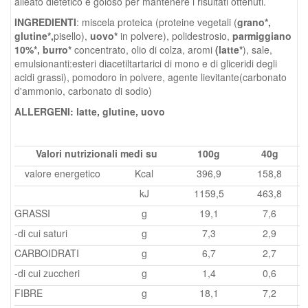
alleato dietetico e goloso per mantenere i risultati ottenuti.
INGREDIENTI
: miscela proteica (proteine vegetali (
grano*,
glutine*,
pisello),
uovo*
in polvere), polidestrosio,
parmiggiano
10%*,
burro*
concentrato, olio di colza, aromi
(latte*
), sale,
emulsionanti:esteri diacetiltartarici di mono e di gliceridi degli
acidi grassi), pomodoro in polvere, agente lievitante(carbonato
d'ammonio, carbonato di sodio)
ALLERGENI: latte, glutine, uovo
Valori nutrizionali medi su
100g
40g
valore energetico
Kcal
396,9
158,8
kJ
1159,5
463,8
GRASSI
g
19,1
7,6
-di cui saturi
g
7,3
2,9
CARBOIDRATI
g
6,7
2,7
-di cui zuccheri
g
1,4
0,6
FIBRE
g
18,1
7,2