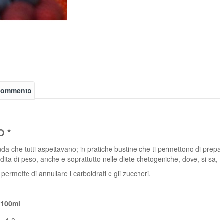
 commento
O *
a che tutti aspettavano; in pratiche bustine che ti permettono di prepar
perdita di peso, anche e soprattutto nelle diete chetogeniche, dove, si sa, i
 permette di annullare i carboidrati e gli zuccheri.
100ml