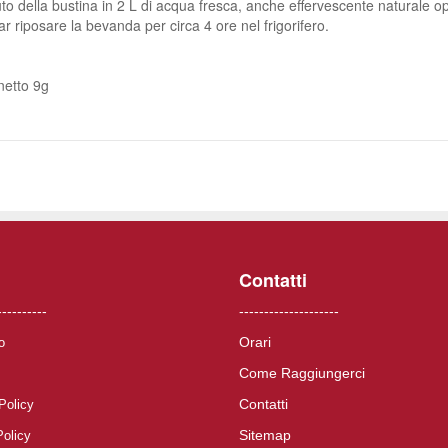
uto della bustina in 2 L di acqua fresca, anche effervescente naturale
ar riposare la bevanda per circa 4 ore nel frigorifero.
netto 9g
Contatti
----------
--------------------
Orari
o
Come Raggiungerci
Contatti
Policy
Sitemap
Policy