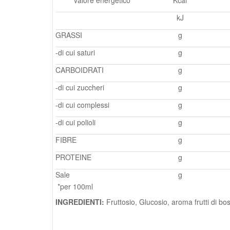
valore energetico
Kcal
kJ
GRASSI
g
-di cui saturi
g
CARBOIDRATI
g
-di cui zuccheri
g
-di cui complessi
g
-di cui polioli
g
FIBRE
g
PROTEINE
g
Sale
g
*per 100ml
INGREDIENTI:
Fruttosio, Glucosio, aroma frutti di bo