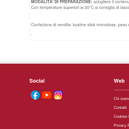
MODALITA' DI PREPARAZIONE:
sciogliere il conten
Con temperature superiori ai 30°C si consiglia di lasci
Confezione di vendita: bustine stick monodose, peso 
,
Social
Web
----------
Chi siam
Contatti
Cookies 
Privacy 