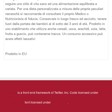
seguire uno stile di vita sano ed una alimentazione equilibrata e
variata. Per una dieta personalizzata a misura delle proprie peculiari
necessità si raccomanda di consultare il proprio Medico o
Nutrizionista di fiducia. Conservare in luogo fresco ed asciutto, tenere
fuori dalla portata dei bambini al di sotto dei 3 anni di età. Prodotto in
uno stabilimento che utilizza anche cereali, uova, arachidi, soia, latte,
frutta a guscio, può contenerne tracce. Un consumo eccessivo può
avere effetti lassativi
Prodotto in EU
Bootstrap
is a front-end framework of Twitter, Inc. Code licensed under
MIT
License.
Font Awesome
font licensed under
SIL OFL 1.1
.