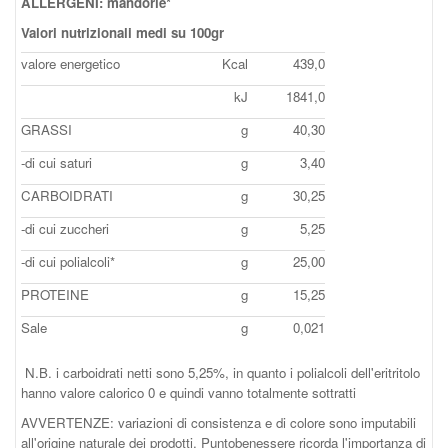
ALLERGENI: mandorle*
Valori nutrizionali medi su 100gr
valore energetico
Kcal
439,0
kJ
1841,0
GRASSI
g
40,30
-di cui saturi
g
3,40
CARBOIDRATI
g
30,25
-di cui zuccheri
g
5,25
-di cui polialcoli*
g
25,00
PROTEINE
g
15,25
Sale
g
0,021
N.B. i carboidrati netti sono 5,25%, in quanto i polialcoli dell'eritritolo
hanno valore calorico 0 e quindi vanno totalmente sottratti
AVVERTENZE: variazioni di consistenza e di colore sono imputabili
all'origine naturale dei prodotti. Puntobenessere ricorda l'importanza di