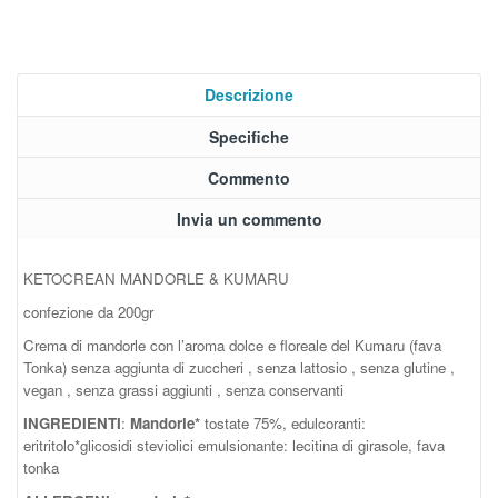
Descrizione
Specifiche
Commento
Invia un commento
KETOCREAN MANDORLE & KUMARU
confezione da 200gr
Crema di mandorle con l’aroma dolce e floreale del Kumaru (fava
Tonka) senza aggiunta di zuccheri , senza lattosio , senza glutine ,
vegan , senza grassi aggiunti , senza conservanti
INGREDIENTI
:
Mandorle*
tostate 75%, edulcoranti:
eritritolo*glicosidi steviolici emulsionante: lecitina di girasole, fava
tonka