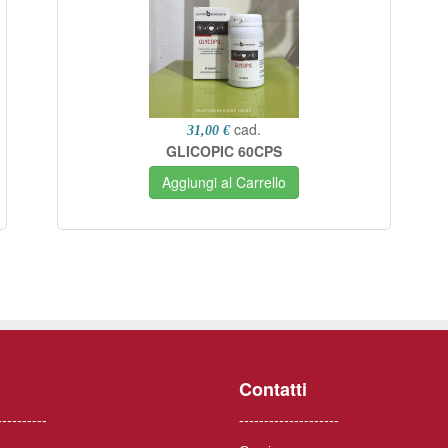
cad.
31,00 €
GLICOPIC 60CPS
Aggiungi al Carrello
Contatti
----------
--------------------