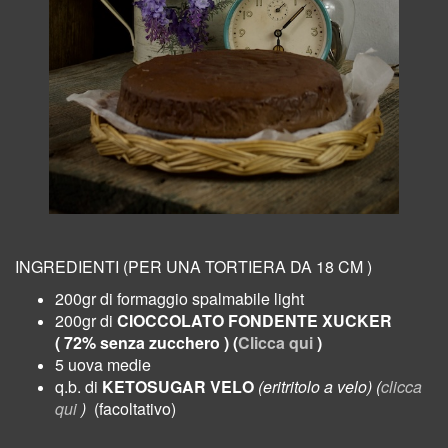
INGREDIENTI (PER UNA TORTIERA DA 18 CM )
200gr di formaggio spalmabile light
200gr di
CIOCCOLATO FONDENTE XUCKER
( 72% senza zucchero ) (
Clicca qui
)
5
uova medie
q.b. di
KETOSUGAR
VELO
(eritritolo a velo) (
clicca
qui
)
(facoltativo)