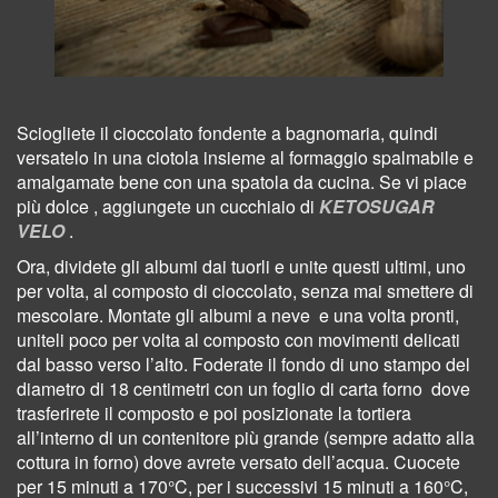
Sciogliete
il cioccolato fondente a bagnomaria, quindi
versatelo in una ciotola insieme al formaggio spalmabile e
amalgamate bene con una spatola da cucina. Se vi piace
più dolce , aggiungete un cucchiaio di
KETOSUGAR
VELO
.
Ora, dividete gli albumi dai tuorli e unite questi ultimi, uno
per volta, al composto di cioccolato, senza mai smettere di
mescolare. Montate gli albumi a neve
e una volta pronti,
uniteli poco per volta al composto con movimenti delicati
dal basso verso l’alto. Foderate il fondo di uno stampo del
diametro di 18 centimetri con un foglio di carta forno dove
trasferirete il composto e poi posizionate la tortiera
all’interno di un contenitore più grande (sempre adatto alla
cottura in forno) dove avrete versato dell’acqua. Cuocete
per 15 minuti a 170°C, per i successivi 15 minuti a 160°C,